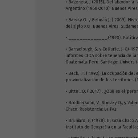
• Bageneta, J (2015). Del algodón a l
Argentino (1960-2010). Buenos Air
• Barsky O. y Gelmán J. ( 2009). His
del siglo XXI. Buenos Aires: Sudame
• ______________.(1990). Políticas
• Barraclough, S. y Collarte, J. C.( 
informes CIDA sobre tenencia de la 
Guatemala-Perú. Santiago: Universit
• Beck, H. ( 1992). La ocupación de
provincialización de los territorios
• Bittel, D. ( 2017) . ¿Qué es el per
• Brodhersohn, V., Slutzky D., y Vale
Chaco. Resistencia: La Paz
• Bruniard, E. (1978). El Gran Chaco 
Instituto de Geografía en la Facult