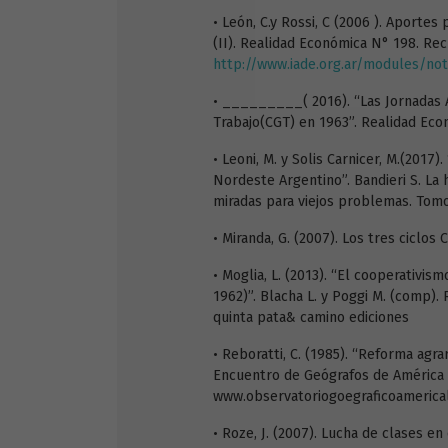
• León, C.y Rossi, C (2006 ). Aportes 
(II). Realidad Económica N° 198. Re
http://www.iade.org.ar/modules/noti
• _________( 2016). “Las Jornadas A
Trabajo(CGT) en 1963”. Realidad Eco
• Leoni, M. y Solis Carnicer, M.(2017
Nordeste Argentino”. Bandieri S. La 
miradas para viejos problemas. Tomo
• Miranda, G. (2007). Los tres ciclos
• Moglia, L. (2013). “El cooperativis
1962)”. Blacha L. y Poggi M. (comp).
quinta pata& camino ediciones
• Reboratti, C. (1985). “Reforma agrar
Encuentro de Geógrafos de América 
www.observatoriogoegraficoamerical
• Roze, J. (2007). Lucha de clases e