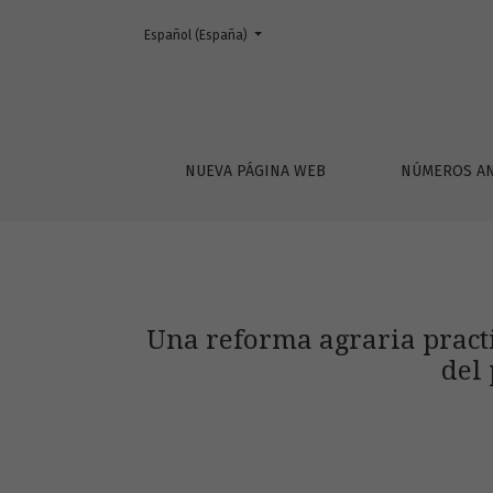
Cambiar el idioma. El actual es:
Español (España)
Una reforma agraria practicable en Chaco (Ar
NUEVA PÁGINA WEB
NÚMEROS AN
Una reforma agraria practi
del 