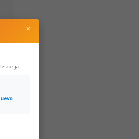
×
descarga.
s
nuevo