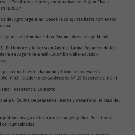
a soja. Territorio actores y cooperativas en el gran Chaco
es:INTERCOP
toria del Agro Argentino. Desde la conquista hasta comienzos
ricana
 agrarias en América Latina. Buenos Aires: Imago Mundi
1972). El Hombre y la tierra en América Latina. Resumen de los
tierra en Argentina-Brasil-Colombia-Chile-Ecuador-
aria
l espacio en el oeste chaqueño y formoseño desde la
 (1950-1983). Cuaderno de Geohistoria N° 25 Resistencia: IIGHI
onismo?. Resistencia: Contexto
nzuela C. (2009). Dependencia interna y desarrollo: el caso del
Argentino: ensayo de interpretación geográfica. Resistencia:
ad de Humanidades