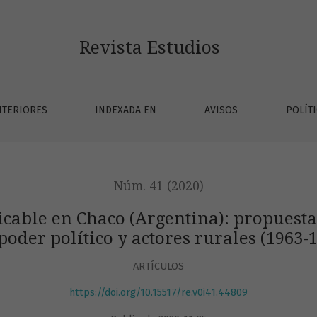
gentina): propuestas, objetivos y apreciaciones del poder pol
Revista Estudios
TERIORES
INDEXADA EN
AVISOS
POLÍT
Núm. 41 (2020)
cable en Chaco (Argentina): propuestas
poder político y actores rurales (1963-
ARTÍCULOS
https://doi.org/10.15517/re.v0i41.44809