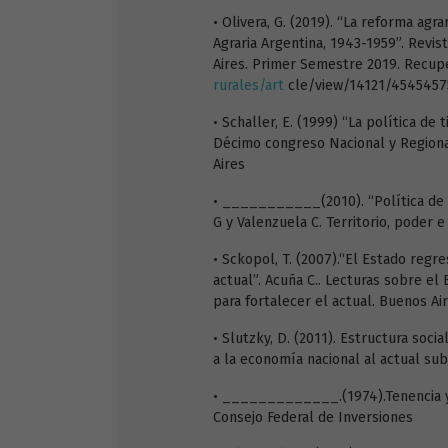
• Olivera, G. (2019). “La reforma agra
Agraria Argentina, 1943-1959”. Revi
Aires. Primer Semestre 2019. Recup
rurales/art
cle/view/14121/4545457
• Schaller, E. (1999) “La política de 
Décimo congreso Nacional y Regional
Aires
• ___________(2010). “Política de t
G y Valenzuela C. Territorio, poder 
• Sckopol, T. (2007).“El Estado regre
actual”. Acuña C.. Lecturas sobre el
para fortalecer el actual. Buenos Ai
• Slutzky, D. (2011). Estructura soci
a la economía nacional al actual su
• _____________.(1974).Tenencia y d
Consejo Federal de Inversiones