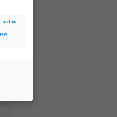
e on this
new