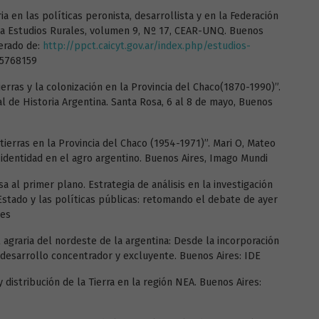
ria en las políticas peronista, desarrollista y en la Federación
sta Estudios Rurales, volumen 9, Nº 17, CEAR-UNQ. Buenos
erado de:
http://ppct.caicyt.gov.ar/index.php/estudios-
5768159
tierras y la colonización en la Provincia del Chaco(1870-1990)”.
 de Historia Argentina. Santa Rosa, 6 al 8 de mayo, Buenos
ierras en la Provincia del Chaco (1954-1971)”. Mari O, Mateo
e identidad en el agro argentino. Buenos Aires, Imago Mundi
sa al primer plano. Estrategia de análisis en la investigación
 Estado y las políticas públicas: retomando el debate de ayer
res
al agraria del nordeste de la argentina: Desde la incorporación
bdesarrollo concentrador y excluyente. Buenos Aires: IDE
istribución de la Tierra en la región NEA. Buenos Aires: