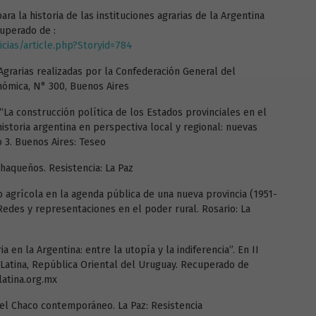
para la historia de las instituciones agrarias de la Argentina
cuperado de :
cias/article.php?Storyid=784
grarias realizadas por la Confederación General del
nómica, N° 300, Buenos Aires
). “La construcción política de los Estados provinciales en el
historia argentina en perspectiva local y regional: nuevas
 3. Buenos Aires: Teseo
 Chaqueños. Resistencia: La Paz
mo agrícola en la agenda pública de una nueva provincia (1951-
 Redes y representaciones en el poder rural. Rosario: La
ia en la Argentina: entre la utopía y la indiferencia”. En II
Latina, República Oriental del Uruguay. Recuperado de
atina.org.mx
n el Chaco contemporáneo. La Paz: Resistencia