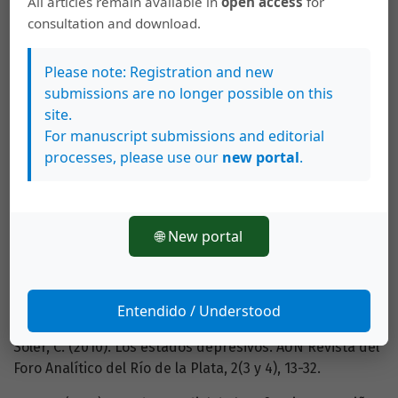
All articles remain available in
open access
for
Organización Mundial de la Salud/Organización
consultation and download.
Panamericana de la Salud (2017). Nota de prensa:
“Depresión: hablemos”, dice la OMS, mientras la
Please note: Registration and new
depresión encabeza la lista de causas de enfermedad.
submissions are no longer possible on this
Ginebra / Washington, 30 de marzo de 2017. Recuperado
site.
de:
https://www.paho.org/hq/index.php?
For manuscript submissions and editorial
option=com_content&view=article&id=13272:qdepresion-
processes, please use our
new portal
.
hablemosq-dice-la-oms-mientras-la-depresion-
encabeza-la-lista-de-causas-de-
enfermedad&Itemid=42050&lang=es
🌐 New portal
Ribeiro, R. (2015). Patologización de la infancia cotidiana.
Teoría y Crítica de la Psicología, 5, 148-156. Recuperado
de:
Entendido / Understood
http://www.teocripsi.com/ojs/index.php/TCP/article/view/17
Soler, C. (2010). Los estados depresivos. AUN Revista del
Foro Analítico del Río de la Plata, 2(3 y 4), 13-32.