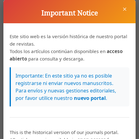
mongering, el lucrativo negocio de la promoción de
×
Important Notice
enfermedades. Pediatría Atención Primaria, 11(43), 491-
512. Recuperado de:
http://scielo.isciii.es/scielo.php?
script=sci_arttext&pid=S1139-
76322009000400011&lng=es&tlng=es
.
Este sitio web es la versión histórica de nuestro portal
de revistas.
Najles, A. (2010). El niño del mercado global. Conferencia
Todos los artículos continúan disponibles en
acceso
llevada a cabo en la Facultad de Filosofía y Letras de la
abierto
para consulta y descarga.
UNAM. Nueva Escuela Lacaniana del Campo Freudiano,
Ciudad de México. Recuperado de:
http://www.nel-
Importante: En este sitio ya no es posible
mexico.org/index.php?sec=Actividades-
registrarse ni enviar nuevos manuscritos.
internacionales&file=Actividades-
Para envíos y nuevas gestiones editoriales,
internacionales/Textos-Conferencias/10-06-04_El-
por favor utilice nuestro
nuevo portal
.
nino-del-mercado-global.html
OMS (2018). Nota de prensa: Trastornos del espectro
autista. 02 de abril de 2018. Recuperado de:
https://www.who.int/es/news-room/fact-
This is the historical version of our journals portal.
sheets/detail/autism-spectrum-disorders