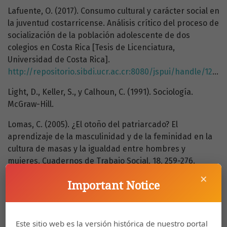
Lafuente, O. (2017). Consumo cultural y carácter social en
la juventud costarricense. Análisis crítico del proceso de
socialización de la población adolescente de dos
colegios en Costa Rica [Tesis de Licenciatura,
Universidad de Costa Rica].
http://repositorio.sibdi.ucr.ac.cr:8080/jspui/handle/123456789/5777
Light, D., Keller, S., y Calhoun, C. (1991). Sociología.
McGraw-Hill.
Lomas, C. (2005). ¿El otoño del patriarcado? El
aprendizaje de la masculinidad y de la feminidad en la
cultura de masas y la igualdad entre hombres y
mujeres. Cuadernos de Trabajo Social, 18, 259-276.
https://revistas.ucm.es/index.php/CUTS/article/view/CUTS0505110259A
×
Important Notice
Menjívar, M. (2012). Desencuentros, herencias y
alianzas: los feminismos y su incidencia en procesos de
reflexión-acción sobre varones y masculinidades en M.
Este sitio web es la versión histórica de nuestro portal