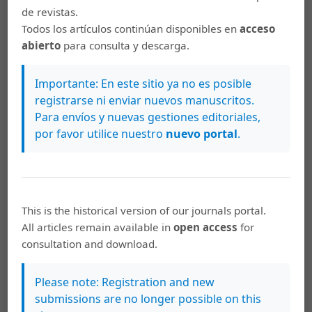
Menjívar. (Ed.), ¿Hacia masculinidades tránsfugas?
de revistas.
Políticas públicas y experiencias de trabajo sobre la
Todos los artículos continúan disponibles en
acceso
masculinidad en Iberoamérica (pp.61-77). FLACSO.
abierto
para consulta y descarga.
Montesinos, R. y Carillo, R. (2010). Feminidades y
masculinidades de cambio cultural de fin y principio de
Importante: En este sitio ya no es posible
siglo. El Cotidiano, 160, 5-14.
registrarse ni enviar nuevos manuscritos.
http://www.redalyc.org/articulo.oa?id=32512766002
Para envíos y nuevas gestiones editoriales,
por favor utilice nuestro
nuevo portal
.
Murillo, C. (10 de diciembre de 2017). Las denuncias
contra el acoso sexual, personaje del año. La Izquierda
Diario.
https://www.laizquierdadiario.com/Las-
denuncias-contra-el-acoso-sexual-personaje-del-ano
This is the historical version of our journals portal.
Murillo, C. (11 de enero de 2018). Hollywood y Cannes:
All articles remain available in
open access
for
lejos del 99% de las mujeres. La Izquierda Diario.
consultation and download.
http://www.laizquierdadiario.com/Hollywood-y-Cannes-
lejos-del-99-de-las-mujeres
Please note: Registration and new
submissions are no longer possible on this
Padilla, R. (15 de junio de 2019). Hashtag: Para qué Sirven