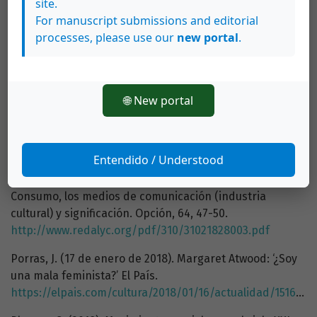
site.
y Cómo Usarlos Correctamente [Mensaje en un blog].
For manuscript submissions and editorial
https://www.genwords.com/blog/hashtag-para-que-
processes, please use our
new portal
.
sirven-y-como-usarlos
Pan y Rosas México. (9 de abril de 2019). #Metoo: Un
debate necesario sobre cómo enfrentar la violencia
🌐 New portal
contras las mujeres. La Izquierda Diario.
https://www.laizquierdadiario.com.mx/Metoo-Un-
debate-necesario-sobre-como-enfrentar-la-violencia-
contra-las-mujeres
Entendido / Understood
Pentiado, L., Lisboa, F., Portela, M. y Stefano, N. (2011).
Consumo, los medios de comunicación (industria
cultural) y significación. Opción, 64, 47-50.
http://www.redalyc.org/pdf/310/31021828003.pdf
Porras, J. (17 de enero de 2018). Margaret Atwood: ‘¿Soy
una mala feminista?’ El País.
https://elpais.com/cultura/2018/01/16/actualidad/1516091421_335382.html