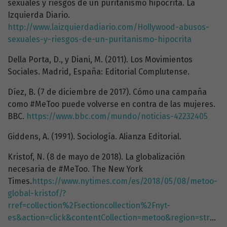
sexuales y riesgos de un puritanismo hipócrita. La
Izquierda Diario.
http://www.laizquierdadiario.com/Hollywood-abusos-
sexuales-y-riesgos-de-un-puritanismo-hipocrita
Della Porta, D., y Diani, M. (2011). Los Movimientos
Sociales. Madrid, España: Editorial Complutense.
Díez, B. (7 de diciembre de 2017). Cómo una campaña
como #MeToo puede volverse en contra de las mujeres.
BBC.
https://www.bbc.com/mundo/noticias-42232405
Giddens, A. (1991). Sociología. Alianza Editorial.
Kristof, N. (8 de mayo de 2018). La globalización
necesaria de #MeToo. The New York
Times.
https://www.nytimes.com/es/2018/05/08/metoo-
global-kristof/?
rref=collection%2Fsectioncollection%2Fnyt-
es&action=click&contentCollection=metoo&region=stream&module=stream_unit&version=latest&contentPlacement=28&pgtype=collection