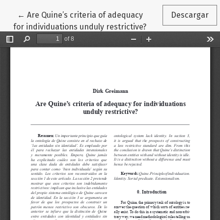
Volver a los detalles del artículo
←
Are Quine’s criteria of adequacy
Descargar
for individuations unduly restrictive?