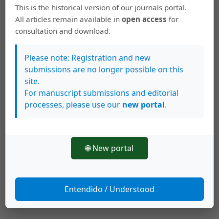
Khān
Tahzīb ul Akhlāq
Urdu
This is the historical version of our journals portal.
All articles remain available in
open access
for
consultation and download.
Cómo citar
Pernau, M., & Álvarez Garro, L. . (2024). De la moralidad a la
Please note: Registration and new
psicología. Conceptos de emoción en urdu, 1870-1920.
Revista
submissions are no longer possible on this
De Filosofía De La Universidad De Costa Rica
,
63
(166), 137–152.
site.
https://doi.org/10.15517/revfil.2024.60014
For manuscript submissions and editorial
Más formatos de cita
processes, please use our
new portal
.
🌐 New portal
Esta obra está bajo una licencia internacional
Creative Commons
Reconocimiento-NoComercial-SinObraDerivada 3.0
.
Derechos de autor 2024 Revista de Filosofía de la Universidad
Entendido / Understood
de Costa Rica