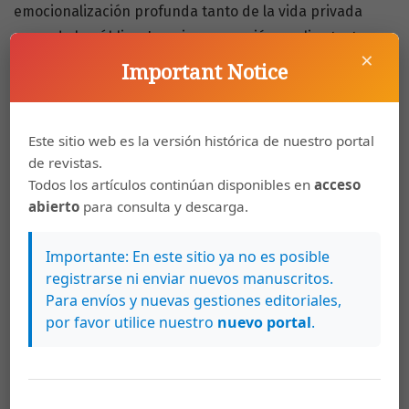
emocionalización profunda tanto de la vida privada
como de la pública. La primera sección analiza textos
×
pedagógicos y éticos, la segunda artículos publicados
Important Notice
en revistas asociadas con el reformista Colegio
Mahometano Anglo-Oriental en Aligarh, y en la sección
final la reconfiguración del conocimiento de las
Este sitio web es la versión histórica de nuestro portal
de revistas.
emociones a través de la traducción y adaptación de
Todos los artículos continúan disponibles en
acceso
tratados psicológicos.
abierto
para consulta y descarga.
https://doi.org/10.15517/revfil.2024.60014
Importante: En este sitio ya no es posible
registrarse ni enviar nuevos manuscritos.
Palabras clave
Para envíos y nuevas gestiones editoriales,
por favor utilice nuestro
nuevo portal
.
ʿAbd ul Majīd Daryābādī
emociones
India
musulmanes
cultura impresa
psicología
Saiyid Ahmad Khān
Tahzīb
ul Akhlāq
urdu
ʿAbd ul Majīd Daryābādī
emotions
India
Muslims
print culture
psychology
Saiyid Aḥmad