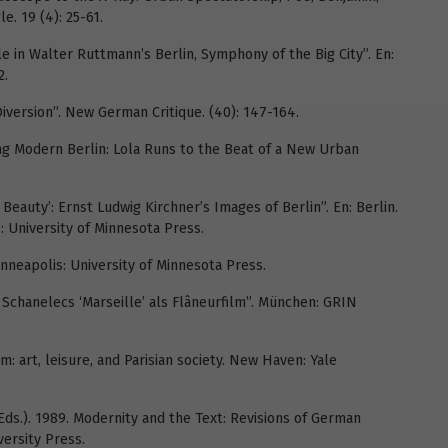
le. 19 (4): 25-61.
e in Walter Ruttmann’s Berlin, Symphony of the Big City”. En:
2.
 Diversion”. New German Critique. (40): 147-164.
ng Modern Berlin: Lola Runs to the Beat of a New Urban
Beauty’: Ernst Ludwig Kirchner’s Images of Berlin”. En: Berlin.
: University of Minnesota Press.
inneapolis: University of Minnesota Press.
 Schanelecs ‘Marseille’ als Flâneurfilm”. München: GRIN
: art, leisure, and Parisian society. New Haven: Yale
Eds.). 1989. Modernity and the Text: Revisions of German
ersity Press.