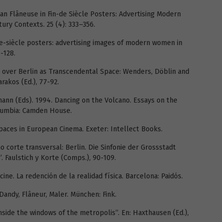
an Flâneuse in Fin-de Siècle Posters: Advertising Modern
ury Contexts. 25 (4): 333–356.
-de-siècle posters: advertising images of modern women in
-128.
y over Berlin as Transcendental Space: Wenders, Döblin and
arakos (Ed.), 77-92.
nn (Eds). 1994. Dancing on the Volcano. Essays on the
lumbia: Camden House.
Spaces in European Cinema. Exeter: Intellect Books.
 corte transversal: Berlin. Die Sinfonie der Grossstadt
”. Faulstich y Korte (Comps.), 90-109.
cine. La redención de la realidad física. Barcelona: Paidós.
andy, Flâneur, Maler. München: Fink.
inside the windows of the metropolis”. En: Haxthausen (Ed.),