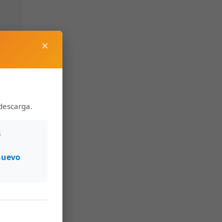
×
descarga.
s
nuevo