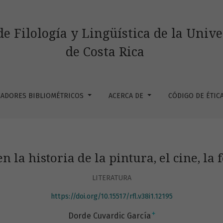
tura, el cine, la fotografía y la ilustración
de Filología y Lingüística de la Univ
de Costa Rica
CADORES BIBLIOMÉTRICOS
ACERCA DE
CÓDIGO DE ÉTIC
n la historia de la pintura, el cine, la 
LITERATURA
https://doi.org/10.15517/rfl.v38i1.12195
+
Dorde Cuvardic García