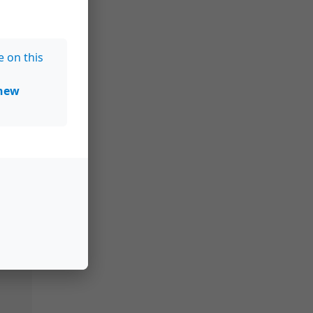
e on this
new