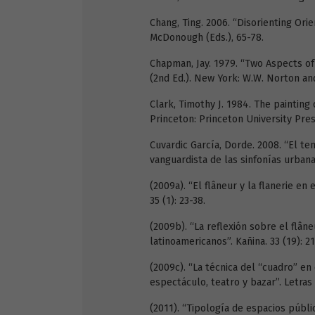
Chang, Ting. 2006. “Disorienting Orie
McDonough (Eds.), 65-78.
Chapman, Jay. 1979. “Two Aspects of
(2nd Ed.). New York: W.W. Norton a
Clark, Timothy J. 1984. The painting 
Princeton: Princeton University Pres
Cuvardic García, Dorde. 2008. “El t
vanguardista de las sinfonías urbanas”
(2009a). “El flâneur y la flanerie en
35 (1): 23-38.
(2009b). “La reflexión sobre el flâne
latinoamericanos”. Kañina. 33 (19): 21
(2009c). “La técnica del “cuadro” e
espectáculo, teatro y bazar”. Letras 
(2011). “Tipología de espacios públ