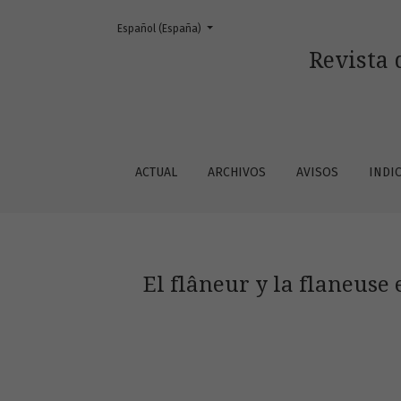
Cambiar el idioma. El actual es:
Español (España)
El flâneur y la flaneuse en la historia de la pin
Revista 
ACTUAL
ARCHIVOS
AVISOS
INDI
El flâneur y la flaneuse e