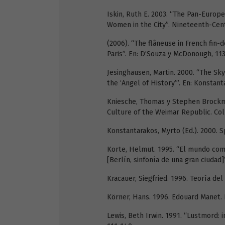
Iskin, Ruth E. 2003. “The Pan-Europe
Women in the City”. Nineteenth-Cent
(2006). “The flâneuse in French fin
Paris”. En: D’Souza y McDonough, 113
Jesinghausen, Martin. 2000. “The Sk
the ‘Angel of History’”. En: Konstant
Kniesche, Thomas y Stephen Brockma
Culture of the Weimar Republic. Co
Konstantarakos, Myrto (Ed.). 2000. 
Korte, Helmut. 1995. “El mundo como
[Berlín, sinfonía de una gran ciudad]
Kracauer, Siegfried. 1996. Teoría del 
Körner, Hans. 1996. Edouard Manet. D
Lewis, Beth Irwin. 1991. “Lustmord: 