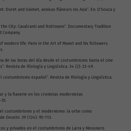
nt: Duret and Guimet, anxious flâneurs ins Asia”. En: D’Souza y
 the City: Cavalcanti and Ruttmann”. Documentary Tradition
nd Company.
of modern life: Paris in the Art of Manet and his followers.
s.
ema de las horas del día desde el costumbrismo hasta el cine
. Revista de Filología y Lingüística. 34 (2): 33-49.
 el costumbrismo español”. Revista de Filología y Lingüística.
ur y la flanerie en los cronistas modernistas
-35.
n el costumbrismo y el modernismo: la urbe como
de Deusto. 39 (124): 95-113.
icos y privados en el costumbrismo de Larra y Mesonero