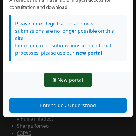
consultation and download.
Please note: Registration and new
submissions are no longer possible on this
site.
For manuscript submissions and editorial
processes, please use our
new portal
.
Estamos indexados en:
🌐 New portal
Bases de datos
Latindex
MIAR
Entendido / Understood
Clase (Citas Latinoamericanas en Ciencias Sociales
y Humanidades)
SherpaRomeo
COPAC