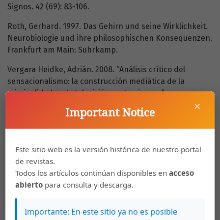
Signos. 42 (69): 83-106.
Roth, Gerhard. 1997. Das Gehirn und seine Wirklichkeit.
Neurobiologie und ihre philosophischen Konsequenzen.
Frankfurt am Main: Suhrkamp.
Vergara Heidke, Adrián. 2008. “Análisis crítico del
sensacionalismo: la construcción mediática de la
criminalidad en la televisión costarricense”.
×
Iberoamericana. 8 (32): 99-117.
Important Notice
Vigara Tauste, Ana María. 1992. Morfosintaxis del
español coloquial: esbozo estilístico. Madrid: Gredos.
Este sitio web es la versión histórica de nuestro portal
White, Peter R. R. 1999. “Un recorrido por la teoría de la
de revistas.
valoración”. Recuperado de: www.
Todos los artículos continúan disponibles en
acceso
grammatics.com/valoracion/
abierto
para consulta y descarga.
Importante: En este sitio ya no es posible
Descargas