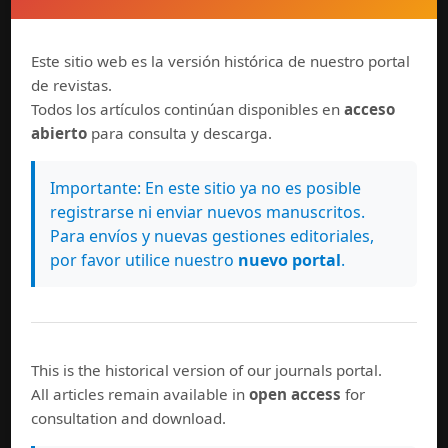
Políticas de uso
Normas de autor
Suscríbase a esta revista
Este sitio web es la versión histórica de nuestro portal
de revistas.
Todos los artículos continúan disponibles en
acceso
abierto
para consulta y descarga.
Importante: En este sitio ya no es posible
registrarse ni enviar nuevos manuscritos.
Síguenos en
Para envíos y nuevas gestiones editoriales,
por favor utilice nuestro
nuevo portal
.
This is the historical version of our journals portal.
All articles remain available in
open access
for
consultation and download.