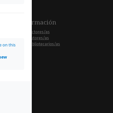
Información
Para lectores/as
Para autores/as
Para bibliotecarios/as
e on this
new