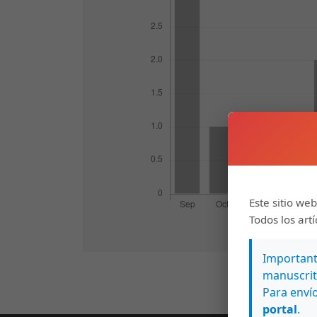
Este sitio web
Todos los art
Importante
manuscrit
Para envío
portal
.