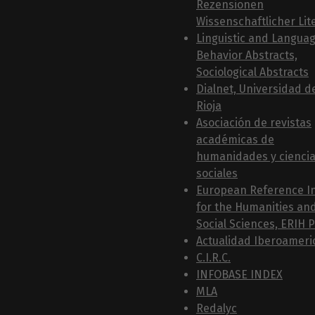
Rezensionen
Wissenschaftlicher Lit
Linguistic and Langua
Behavior Abstracts,
Sociological Abstracts
Dialnet, Universidad d
Rioja
Asociación de revistas
académicas de
humanidades y cienci
sociales
European Reference I
for the Humanities an
Social Sciences, ERIH 
Actualidad Iberoameri
C.I.R.C.
INFOBASE INDEX
MLA
Redalyc