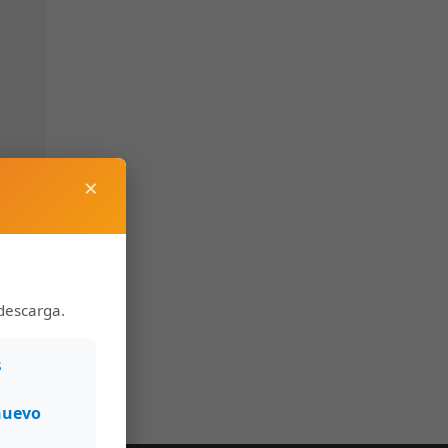
×
descarga.
s
nuevo