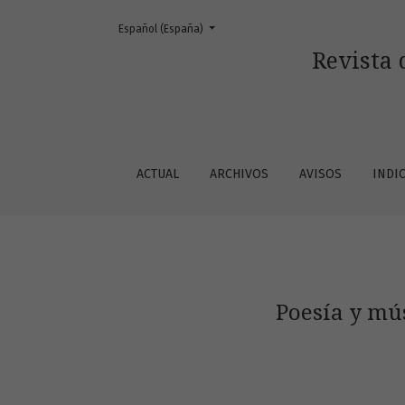
Cambiar el idioma. El actual es:
Español (España)
Poesía y música en Bernardo de Ventadorn,
Revista 
ACTUAL
ARCHIVOS
AVISOS
INDI
Poesía y mú