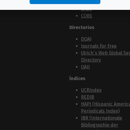
Cabells
BASE
CORE
Directorios
DOAJ
Journals for Free
Ulrich´s Web Global Ser
Directory
OAJI
Índices
UCRIndex
REDIB
HAPI (Hispanic Americ
Periodicals Index)
IBR (Internationale
Bibliographie der