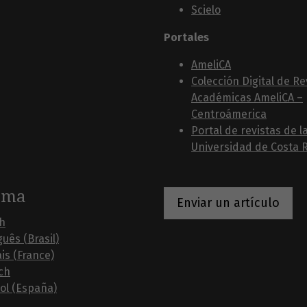
Scielo
Portales
AmeliCA
Colección Digital de Re
Académicas AmeliCA –
Centroámerica
Portal de revistas de l
Universidad de Costa R
oma
Enviar un artículo
sh
uês (Brasil)
is (France)
ch
ol (España)