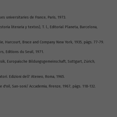
es universitaries de France, Paris, 1973.
oria literaria y textos), T. l., Editorial Planeta, Barcelona,
sie, Harcourt, Brace and Company New York, 1935, págs. 77-79.
, Editions du Seuil, 1971.
ik, Europaische Bildungsgemeinschaft, Suttgart, Zürich,
atori. Edizioni dell' Ateneo, Roma, 1965.
 e d'oil, San-soni/ Accademia, Firenze, 1967, págs. 118-132.