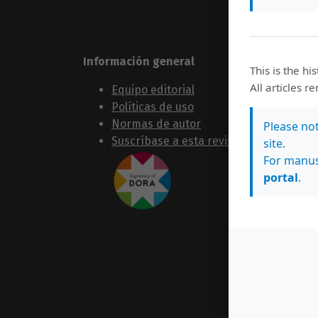
Información general
Sígue
This is the hi
All articles r
Equipo editorial
Políticas de uso
Normas de autor
Please no
Suscríbase a esta revista
site.
For manus
portal
.