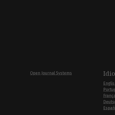
Idi
Open Journal Systems
Engli
Portug
França
Deuts
Españ