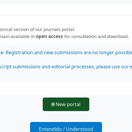
nos en
Estamos indexados en:
storical version of our journals portal.
emain available in
open access
for consultation and download.
Bases de datos
Latindex
te: Registration and new submissions are no longer possibl
MIAR
Clase (Citas
cript submissions and editorial processes, please use our
Latinoamericanas en
Ciencias Sociales y
Humanidades)
SherpaRomeo
COPAC
🌐 New portal
Biblat (Bibliografía
Latinoamericana)
PKP Index
LatinREV
Entendido / Understood