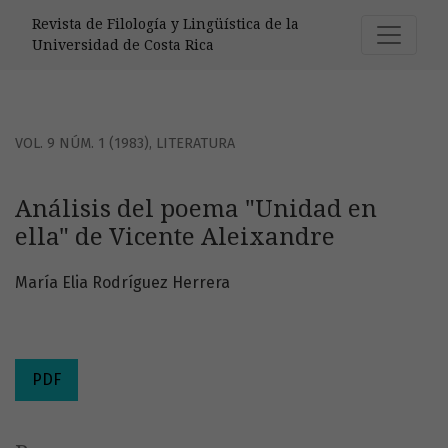
Análisis del poema &quot;Unidad en ella&quot; de Vicente
Revista de Filología y Lingüística de la
Universidad de Costa Rica
VOL. 9 NÚM. 1 (1983)
,
LITERATURA
Análisis del poema "Unidad en
ella" de Vicente Aleixandre
María Elia Rodríguez Herrera
PDF