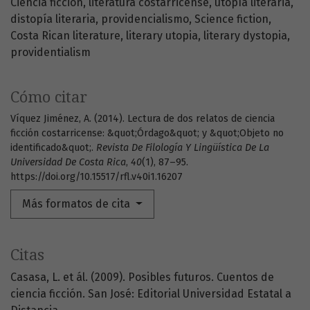
Ciencia ficción
literatura costarricense
utopía literaria
distopía literaria
providencialismo
Science fiction
Costa Rican literature
literary utopia
literary dystopia
providentialism
Cómo citar
Víquez Jiménez, A. (2014). Lectura de dos relatos de ciencia
ficción costarricense: &quot;Órdago&quot; y &quot;Objeto no
identificado&quot;.
Revista De Filología Y Lingüística De La
Universidad De Costa Rica
,
40
(1), 87–95.
https://doi.org/10.15517/rfl.v40i1.16207
Más formatos de cita
Citas
Casasa, L. et ál. (2009). Posibles futuros. Cuentos de
ciencia ficción. San José: Editorial Universidad Estatal a