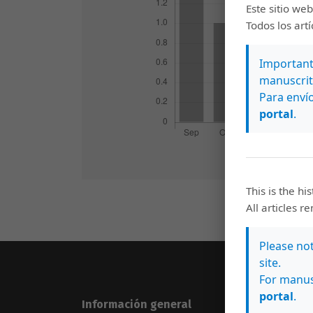
Este sitio web
Todos los art
Importante
manuscrit
Para envío
portal
.
This is the hi
All articles r
Please no
site.
For manus
portal
.
Información general
Sígue