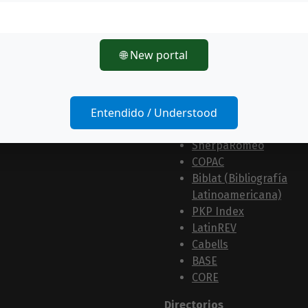
Bases de datos
Latindex
🌐 New portal
MIAR
Clase (Citas
Latinoamericanas en
Entendido / Understood
Ciencias Sociales y
Humanidades)
SherpaRomeo
COPAC
Biblat (Bibliografía
Latinoamericana)
PKP Index
LatinREV
Cabells
BASE
CORE
Directorios