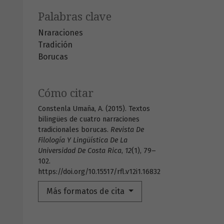
Palabras clave
Nraraciones
Tradición
Borucas
Cómo citar
Constenla Umaña, A. (2015). Textos
bilingües de cuatro narraciones
tradicionales borucas.
Revista De
Filología Y Lingüística De La
Universidad De Costa Rica
,
12
(1), 79–
102.
https://doi.org/10.15517/rfl.v12i1.16832
Más formatos de cita