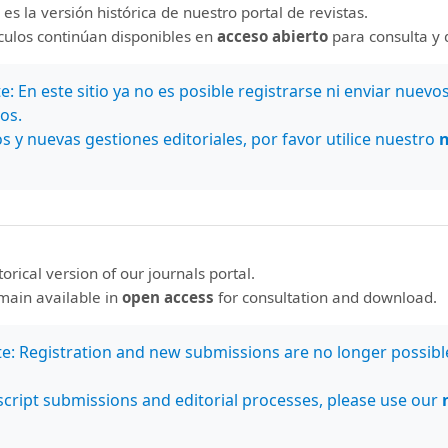
 es la versión histórica de nuestro portal de revistas.
ículos continúan disponibles en
acceso abierto
para consulta y 
: En este sitio ya no es posible registrarse ni enviar nuevo
os.
s y nuevas gestiones editoriales, por favor utilice nuestro
storical version of our journals portal.
emain available in
open access
for consultation and download.
te: Registration and new submissions are no longer possibl
cript submissions and editorial processes, please use our
nos en
Estamos indexados en: