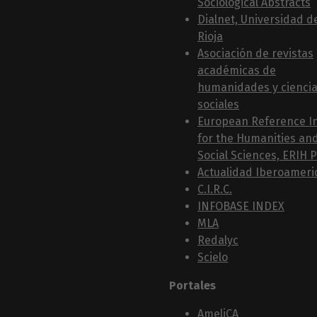
Sociological Abstracts
Dialnet, Universidad d
Rioja
Asociación de revistas
académicas de
humanidades y cienci
sociales
European Reference I
for the Humanities an
Social Sciences, ERIH 
Actualidad Iberoameri
C.I.R.C.
INFOBASE INDEX
MLA
Redalyc
Scielo
Portales
AmeliCA