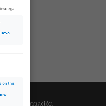
descarga.
s
nuevo
e on this
new
Información