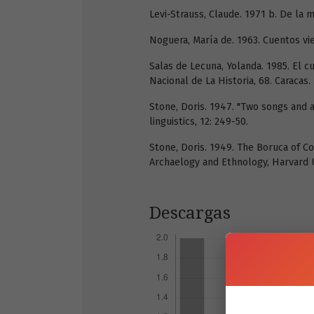
Levi-Strauss, Claude. 1971 b. De la m
Noguera, María de. 1963. Cuentos viej
Salas de Lecuna, Yolanda. 1985. El c
Nacional de La Historia, 68. Caracas.
Stone, Doris. 1947. "Two songs and a
linguistics, 12: 249-50.
Stone, Doris. 1949. The Boruca of 
Archaelogy and Ethnology, Harvard U
Descargas