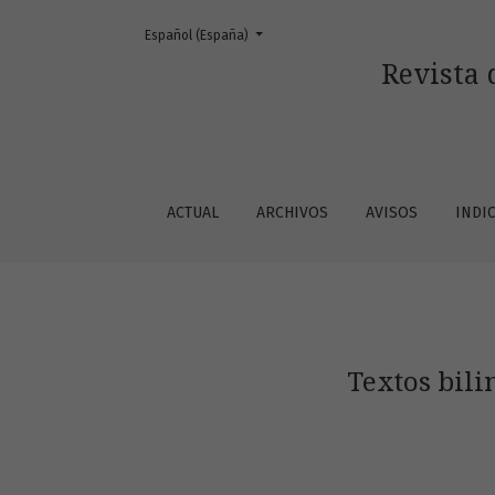
Cambiar el idioma. El actual es:
Español (España)
Textos bilingües de cuatro narraciones tradi
Revista 
ACTUAL
ARCHIVOS
AVISOS
INDI
Textos bili