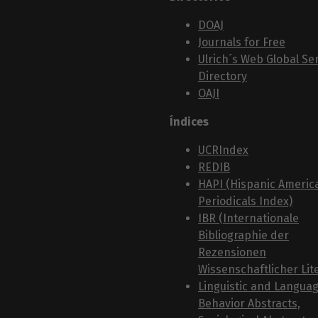
DOAJ
Journals for Free
Ulrich´s Web Global Ser
Directory
OAJI
Índices
UCRIndex
REDIB
HAPI (Hispanic Americ
Periodicals Index)
IBR (Internationale
Bibliographie der
Rezensionen
Wissenschaftlicher Lit
Linguistic and Langua
Behavior Abstracts,