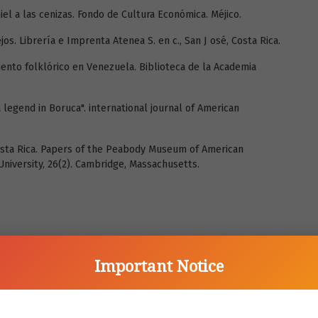
iel a las cenizas. Fondo de Cultura Económica. Méjico.
os. Librería e Imprenta Atenea S. en c., San J osé, Costa Rica.
uento folklórico en Venezuela. Biblioteca de la Academia
 legend in Boruca". international journal of American
Costa Rica. Papers of the Peabody Museum of American
niversity, 26(2). Cambridge, Massachusetts.
Important Notice