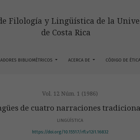
cionales borucas
de Filología y Lingüística de la Univ
de Costa Rica
CADORES BIBLIOMÉTRICOS
ACERCA DE
CÓDIGO DE ÉTIC
Vol. 12 Núm. 1 (1986)
ngües de cuatro narraciones tradicion
LINGÜÍSTICA
https://doi.org/10.15517/rfl.v12i1.16832