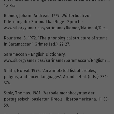
161-83.
Riemer, Johann Andreas. 1779. Wörterbuch zur
Erlernung der Saramakka-Neger-Sprache.
www.sil.org/americas/suriname/Riemer/National/RiemerNLDict.
Rountree, S. 1972. “The phonological structure of stems
in Saramaccan”. Grimes (ed.), 22-27.
Saramaccan - English Dictionary.
www.sil.org/americas/suriname/Saramaccan/English/SaramEngDictIndex.
Smith, Norval. 1995. “An annotated list of creoles,
pidgins, and mixed languages”. Arends et al. (eds.), 331-
374.
Stolz, Thomas. 1987. “Verbale morphosyntax der
portugiesisch-basierten Kreols”. Iberoamericana. 11: 35-
59.