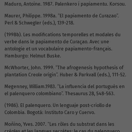
Maduro, Antoine. 1987. Palenkero i papiamentu. Korsou.
Maurer, Philippe. 1998a. “El papiamento de Curazao”.
Perl & Schwegler (eds.), 139-218.
(1998b). Les modifications temporelles et modales du
verbe dans le papiamento de Curaçao. Avec une
antologie et un vocabulaire papiamento-français.
Hamburgo: Helmut Buske.
McWhorter, John. 1999. “The afrogenesis hypothesis of
plantation Creole origin”. Huber & Parkvall (eds.), 111-52.
Megenney, William.1983. “La influencia del portugués en
el palenquero colombiano”. Thesaurus 28, 548-563.
(1986). El palenquero. Un lenguaje post-criollo de
Colombia. Bogotá: Instituto Caro y Cuervo.
Moñino, Yves. 2007. “Les rôles du substrat dans les
créoles et les langues secrètes: le cas du palenquero,