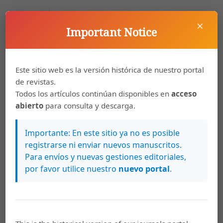
Perl, Matthias. 1989a. “Algunos resultados de la
×
comparación de fenómenos morfosintácticos del habla
Important Notice
bozal, de la linguagem dos musseques, del palenquero y
de las lenguas criollas de base portuguesa”. Estudios
sobre el español de América y lingüística
Este sitio web es la versión histórica de nuestro portal
afroamericana. Bogotá: Instituto Caro y Cuervo, 369-380.
de revistas.
Todos los artículos continúan disponibles en
acceso
(1989b). “Portuguiesch un crioulo in Afrika. Geschichte.
abierto
para consulta y descarga.
Grammatik. Lexik.
Sprachentwicklung”. Leipzig: Karl-Marx-Universität.
Importante: En este sitio ya no es posible
registrarse ni enviar nuevos manuscritos.
(1990). “A reevaluation of the importance of early
Para envíos y nuevas gestiones editoriales,
pidgin/creole Portuguese”. Journal of Pidgin and Creole
por favor utilice nuestro
nuevo portal
.
languages. 5: 125- 30.
Perl, Mathias y Armin Schwegler (eds.).1998. América
negra. Panorámica actual de los estudios lingüísticos
sobre variedades hispanas, portuguesas y criollas.