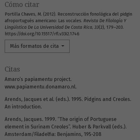
Cómo citar
Portilla Chaves, M. (2012). Reconstrucción fonológica del pidgin
afroportugués americano: Las vocales.
Revista De Filología Y
Lingüística De La Universidad De Costa Rica
,
33
(2), 179–203.
https://doi.org/10.15517/rfl.v33i2.1746
Más formatos de cita
Citas
Amaro’s papiamentu project.
www.papiamentu.donamaro.nl.
Arends, Jacques et al. (eds.). 1995. Pidgins and Creoles.
An introduction.
Arends, Jacques. 1999. “The origin of Portuguese
element in Surinam Creoles”. Huber & Parkvall (eds.).
Amsterdam/Filadelfia: Benjamins, 195-208