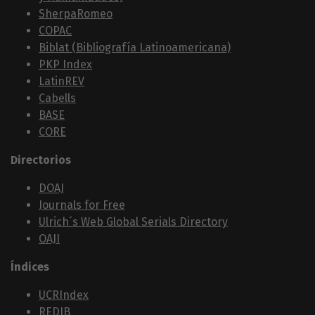
SherpaRomeo
COPAC
Biblat (Bibliografía Latinoamericana)
PKP Index
LatinREV
Cabells
BASE
CORE
Directorios
DOAJ
Journals for Free
Ulrich´s Web Global Serials Directory
OAJI
Índices
UCRIndex
REDIB