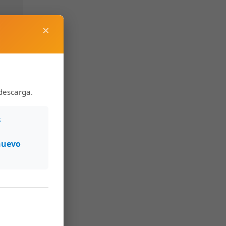
×
descarga.
s
nuevo