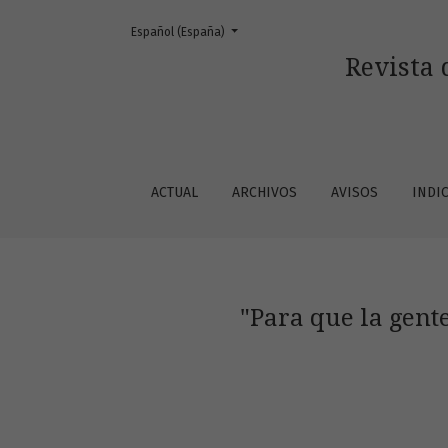
Cambiar el idioma. El actual es:
Español (España)
&quot;Para que la gente se enteren&quot; L
Revista 
ACTUAL
ARCHIVOS
AVISOS
INDI
"Para que la gent