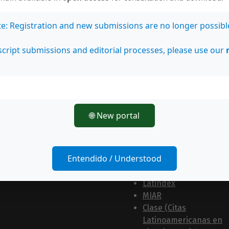
te: Registration and new submissions are no longer possibl
cript submissions and editorial processes, please use our
🌐 New portal
nos en
Estamos indexados en:
Entendido / Understood
Bases de datos
Latindex
MIAR
Clase (Citas
Latinoamericanas en