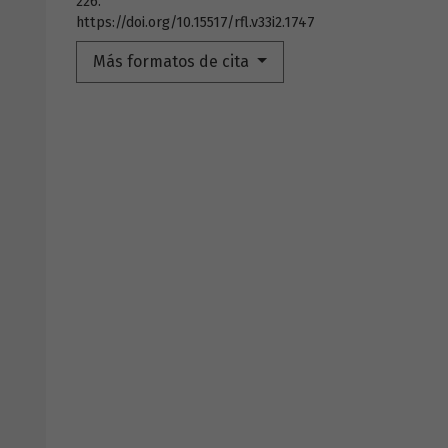
226.
https://doi.org/10.15517/rfl.v33i2.1747
Más formatos de cita