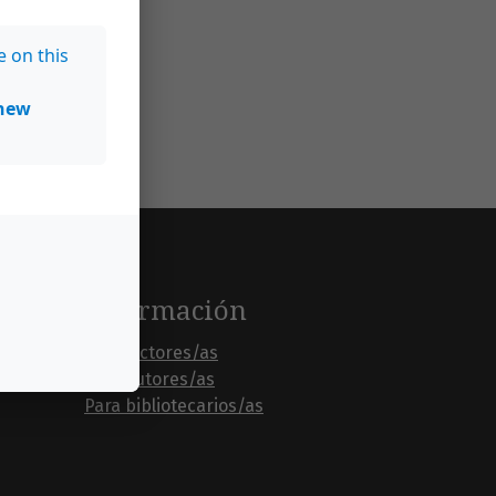
e on this
new
Información
Para lectores/as
Para autores/as
Para bibliotecarios/as