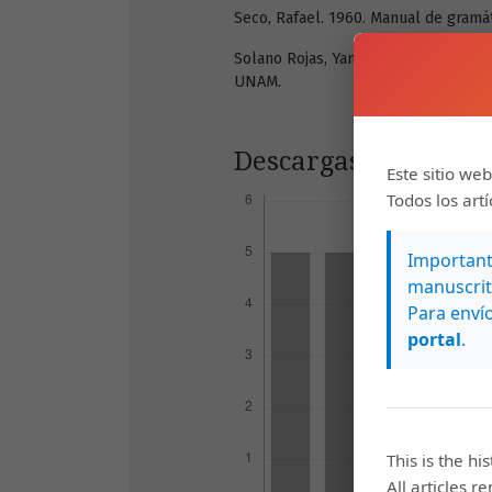
Seco, Rafael. 1960. Manual de gramát
Solano Rojas, Yamilet. 1989. El habla
UNAM.
Descargas
Este sitio web
Todos los art
Importante
manuscrit
Para envío
portal
.
This is the hi
All articles r