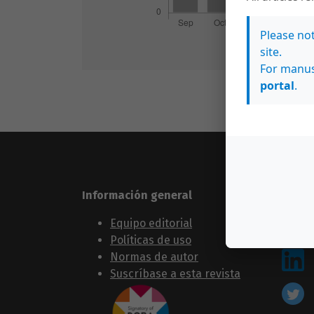
Please no
site.
For manus
portal
.
Información general
Sígue
Equipo editorial
Políticas de uso
Normas de autor
Suscríbase a esta revista