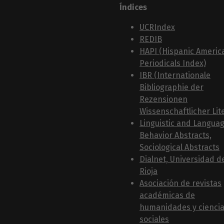
Índices
UCRIndex
REDIB
HAPI (Hispanic Americ
Periodicals Index)
IBR (Internationale
Bibliographie der
Rezensionen
Wissenschaftlicher Lit
Linguistic and Langua
Behavior Abstracts,
Sociological Abstracts
Dialnet, Universidad d
Rioja
Asociación de revistas
académicas de
humanidades y cienci
sociales