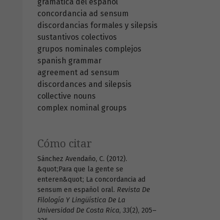
gramática del español
concordancia ad sensum
discordancias formales y silepsis
sustantivos colectivos
grupos nominales complejos
spanish grammar
agreement ad sensum
discordances and silepsis
collective nouns
complex nominal groups
Cómo citar
Sánchez Avendaño, C. (2012).
&quot;Para que la gente se
enteren&quot; La concordancia ad
sensum en español oral.
Revista De
Filología Y Lingüística De La
Universidad De Costa Rica
,
33
(2), 205–