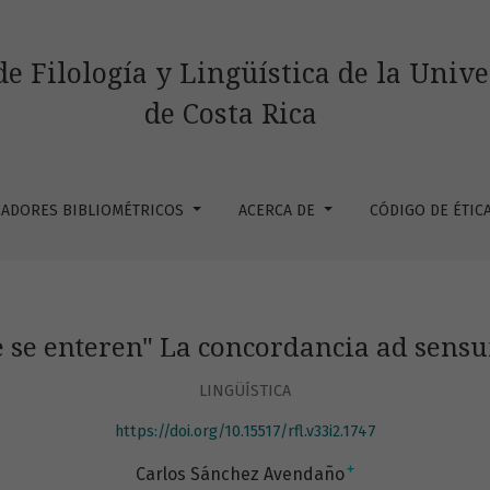
a concordancia ad sensum en español oral
de Filología y Lingüística de la Univ
de Costa Rica
CADORES BIBLIOMÉTRICOS
ACERCA DE
CÓDIGO DE ÉTIC
e se enteren" La concordancia ad sens
LINGÜÍSTICA
https://doi.org/10.15517/rfl.v33i2.1747
+
Carlos Sánchez Avendaño