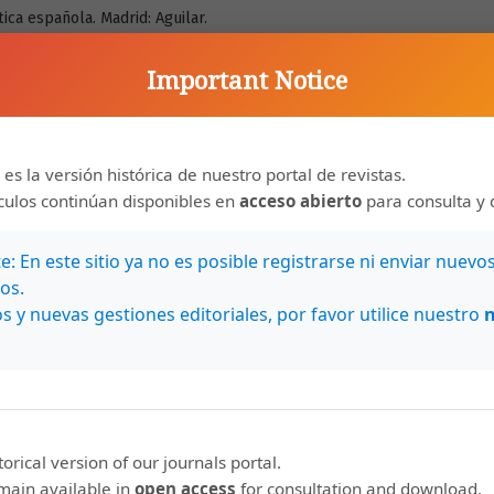
ica española. Madrid: Aguilar.
 culta costarricense (Materiales para su estudio). México:
Important Notice
 es la versión histórica de nuestro portal de revistas.
ículos continúan disponibles en
acceso abierto
para consulta y 
: En este sitio ya no es posible registrarse ni enviar nuevo
os.
s y nuevas gestiones editoriales, por favor utilice nuestro
storical version of our journals portal.
emain available in
open access
for consultation and download.