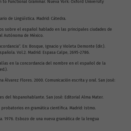
on to Functional Grammar. Nueva York: Oxford University
io de Lingüística. Madrid: Cátedra.
ios sobre el español hablado en las principales ciudades de
nal Autónoma de México.
cordancia”. En: Bosque, Ignacio y Violeta Demonte (dir.).
spañola. Vol.2. Madrid: Espasa Calpe, 2695-2786.
alías en la concordancia del nombre en el español de la
ed.).
na Álvarez Flores. 2000. Comunicación escrita y oral. San José:
es del hispanohablante. San José: Editorial Alma Mater.
probatorios en gramática científica. Madrid: Istmo.
a. 1976. Esbozo de una nueva gramática de la lengua