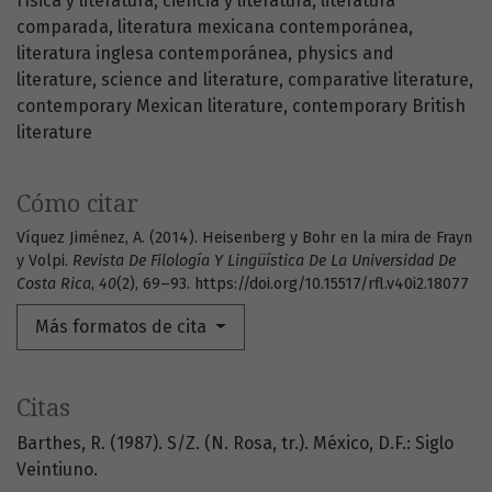
física y literatura
ciencia y literatura
literatura
comparada
literatura mexicana contemporánea
literatura inglesa contemporánea
physics and
literature
science and literature
comparative literature
contemporary Mexican literature
contemporary British
literature
Cómo citar
Víquez Jiménez, A. (2014). Heisenberg y Bohr en la mira de Frayn
y Volpi.
Revista De Filología Y Lingüística De La Universidad De
Costa Rica
,
40
(2), 69–93. https://doi.org/10.15517/rfl.v40i2.18077
Más formatos de cita
Citas
Barthes, R. (1987). S/Z. (N. Rosa, tr.). México, D.F.: Siglo
Veintiuno.