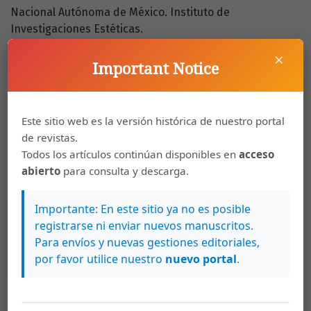
Nacional Autónoma de México. Instituto de
Investigaciones Estéticas.
×
Saillet, A. de. (1841). Les enfants peints par eux-mêmes.
Important Notice
Paris: Desesserts éditeur.
Sand, G. et ál. (1845-1846). Le Diable à Paris. Paris et les
Parisiens. Moeurs et coutumes, caracteres et portraits
Este sitio web es la versión histórica de nuestro portal
des habitants de Paris, tableau complet de leur vie
de revistas.
privée, publique, politique, artistique, littéraire,
Todos los artículos continúan disponibles en
acceso
industrielle, etc., etc. (Vol. I-II). Paris: Hetzel.
abierto
para consulta y descarga.
Segre, E. (2007). Intersected Identities. Strategies of
Importante: En este sitio ya no es posible
Visualization in Nineteenth and Twentieth-century
registrarse ni enviar nuevos manuscritos.
Mexican Culture. New York: Berhahn Books. Seymour, R.
Para envíos y nuevas gestiones editoriales,
(1838). Sketches by Seymour. (Vol. IV). Londres:
por favor utilice nuestro
nuevo portal
.
G.S.Tregear.
Wechsler, J. (1982). A Human Comedy: Physiognomy and
caricature in 19th century Paris (Foreword by Richard