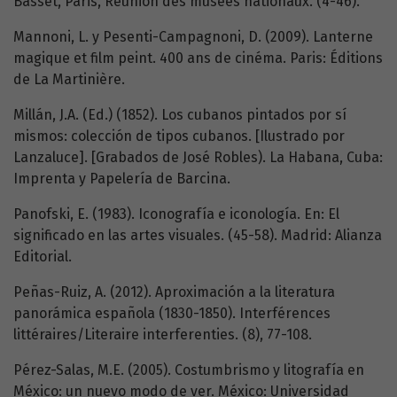
Basset, Paris, Réunion des musées nationaux. (4-46).
Mannoni, L. y Pesenti-Campagnoni, D. (2009). Lanterne
magique et film peint. 400 ans de cinéma. Paris: Éditions
de La Martinière.
Millán, J.A. (Ed.) (1852). Los cubanos pintados por sí
mismos: colección de tipos cubanos. [Ilustrado por
Lanzaluce]. [Grabados de José Robles). La Habana, Cuba:
Imprenta y Papelería de Barcina.
Panofski, E. (1983). Iconografía e iconología. En: El
significado en las artes visuales. (45-58). Madrid: Alianza
Editorial.
Peñas-Ruiz, A. (2012). Aproximación a la literatura
panorámica española (1830-1850). Interférences
littéraires/Literaire interferenties. (8), 77-108.
Pérez-Salas, M.E. (2005). Costumbrismo y litografía en
México: un nuevo modo de ver. México: Universidad