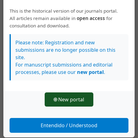
Sennet). London: Thames and Hudson.
This is the historical version of our journals portal.
Ucelay Da Cal, M. (1951). Los españoles pintados por sí
All articles remain available in
open access
for
mismos (1843-44). Estudio de un género costumbrista.
consultation and download.
México: Colegio de México.
Please note: Registration and new
submissions are no longer possible on this
Descargas
site.
For manuscript submissions and editorial
processes, please use our
new portal
.
🌐 New portal
Entendido / Understood