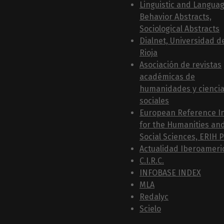
Linguistic and Langua
Behavior Abstracts,
Sociological Abstracts
Dialnet, Universidad d
Rioja
Asociación de revistas
académicas de
humanidades y cienci
sociales
European Reference I
for the Humanities an
Social Sciences, ERIH 
Actualidad Iberoameri
C.I.R.C.
INFOBASE INDEX
MLA
Redalyc
Scielo