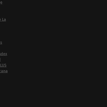
ge
e La
as
ndex
d
PLUS
cana