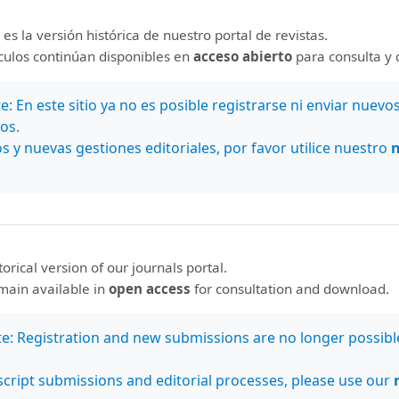
 es la versión histórica de nuestro portal de revistas.
nos en
Estamos indexados en:
ículos continúan disponibles en
acceso abierto
para consulta y 
Bases de datos
: En este sitio ya no es posible registrarse ni enviar nuevo
Latindex
os.
MIAR
s y nuevas gestiones editoriales, por favor utilice nuestro
Clase (Citas
Latinoamericanas en
Ciencias Sociales y
Humanidades)
SherpaRomeo
COPAC
storical version of our journals portal.
Biblat (Bibliografía
emain available in
open access
for consultation and download.
Latinoamericana)
PKP Index
te: Registration and new submissions are no longer possibl
LatinREV
Cabells
cript submissions and editorial processes, please use our
BASE