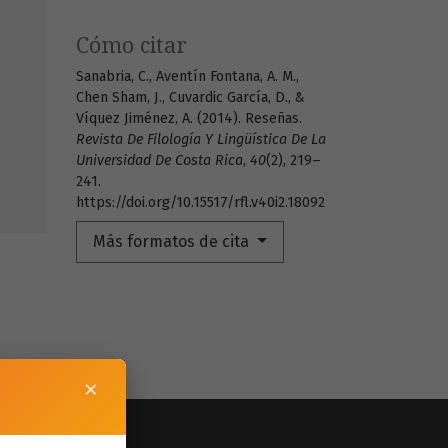
Cómo citar
Sanabria, C., Aventín Fontana, A. M.,
Chen Sham, J., Cuvardic García, D., &
Víquez Jiménez, A. (2014). Reseñas.
Revista De Filología Y Lingüística De La
Universidad De Costa Rica
,
40
(2), 219–
241.
https://doi.org/10.15517/rfl.v40i2.18092
Más formatos de cita
×