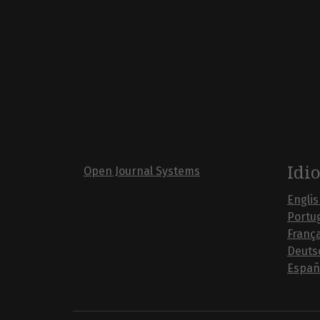
Idi
Open Journal Systems
Engli
Portug
França
Deuts
Españ