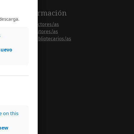
Información
descarga.
Para lectores/as
Para autores/as
s
Para bibliotecarios/as
nuevo
e on this
new