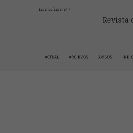
Cambiar el idioma. El actual es:
Español (España)
Reseñas
Revista 
ACTUAL
ARCHIVOS
AVISOS
INDI