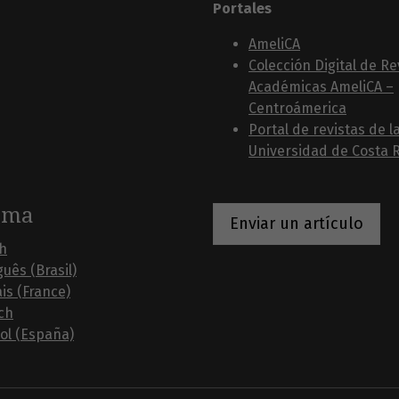
Portales
AmeliCA
Colección Digital de Re
Académicas AmeliCA –
Centroámerica
Portal de revistas de l
Universidad de Costa R
oma
Enviar un artículo
sh
uês (Brasil)
is (France)
ch
ol (España)