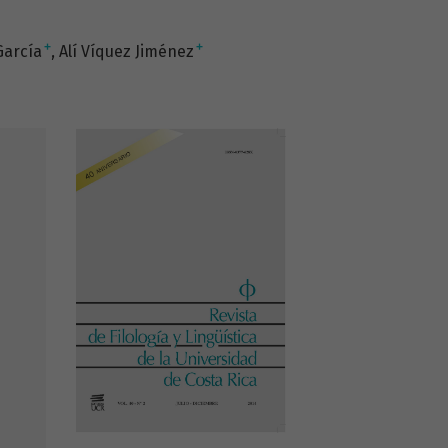
+
+
García
Alí Víquez Jiménez