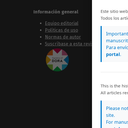
Este sitio web
Información general
Sígue
Todos los art
Equipo editorial
Políticas de uso
Importante
Normas de autor
manuscrit
Suscríbase a esta revista
Para envío
portal
.
This is the hi
All articles r
Please no
site.
For manus