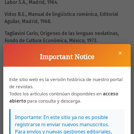
Labor S.A., Madrid, 1964.
Vidos B.E., Manual de lingüística románica, Editorial
Aguilar, Madrid, 1968.
Tagliavini Carlo, Orígenes de las lenguas neolatinas,
Fondo de Cultura Económica, México, 1973.
×
Wartburg von Walter, Einführung in die Problematik und
Important Notice
Methodik der Sprachwissenschaft, Ed. Max Niemeyer
Verlag, Tübingen, 1962.
Wolff Philippe, Origen de las lenguas occidentales. 100-
Este sitio web es la versión histórica de nuestro portal
1500 d.C., Editorial Guadarrama, Madrid, 1971.
de revistas.
Todos los artículos continúan disponibles en
acceso
abierto
para consulta y descarga.
Descargas
Importante: En este sitio ya no es posible
registrarse ni enviar nuevos manuscritos.
Para envíos y nuevas gestiones editoriales,