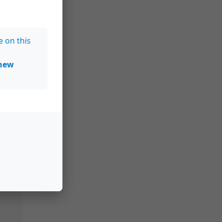
e on this
new