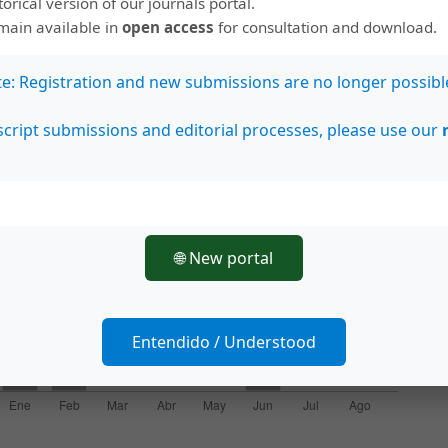
storical version of our journals portal.
emain available in
open access
for consultation and download.
te: Registration and new submissions are no longer possibl
cript submissions and editorial processes, please use our
🌐 New portal
Entendido / Understood