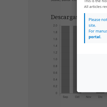
This is the hi
All articles r
Descargas
Please no
site.
For manus
portal
.