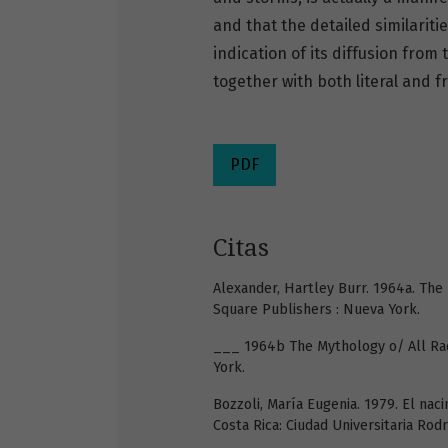
and that the detailed similariti
indication of its diffusion fro
together with both literal and fr
PDF
Citas
Alexander, Hartley Burr. 1964a. The
Square Publishers : Nueva York.
___ 1964b The Mythology o/ All Race
York.
Bozzoli, María Eugenia. 1979. El naci
Costa Rica: Ciudad Universitaria Rodr