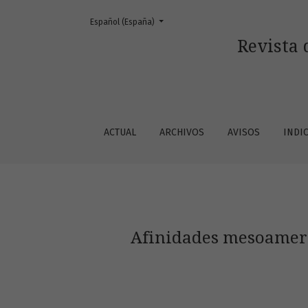
Cambiar el idioma. El actual es:
Español (España)
Afinidades mesoamericanas del mito talama
Revista 
ACTUAL
ARCHIVOS
AVISOS
INDI
Afinidades mesoameri