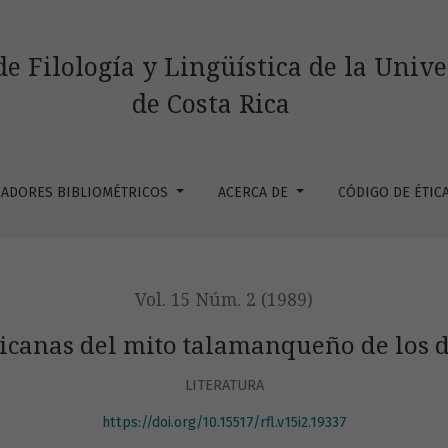
nqueño de los dioses de las tormentas
de Filología y Lingüística de la Univ
de Costa Rica
CADORES BIBLIOMÉTRICOS
ACERCA DE
CÓDIGO DE ÉTIC
Vol. 15 Núm. 2 (1989)
canas del mito talamanqueño de los di
LITERATURA
https://doi.org/10.15517/rfl.v15i2.19337