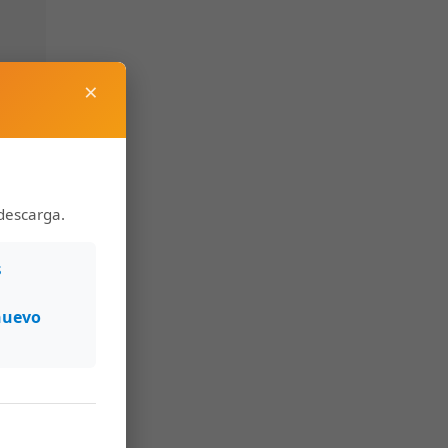
×
descarga.
s
nuevo