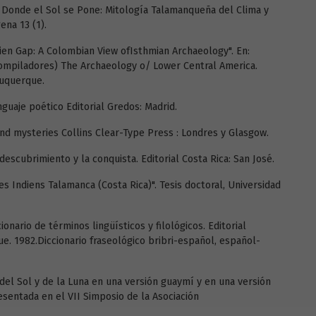
Donde el Sol se Pone: Mitología Talamanqueña del Clima y
ena 13 (1).
rien Gap: A Colombian View ofIsthmian Archaeology". En:
compiladores) The Archaeology o/ Lower Central America.
buquerque.
nguaje poético Editorial Gredos: Madrid.
and mysteries Collins Clear-Type Press : Londres y Glasgow.
descubrimiento y la conquista. Editorial Costa Rica: San José.
s Indiens Talamanca (Costa Rica)". Tesis doctoral, Universidad
onario de términos lingüísticos y filológicos. Editorial
e. 1982.Diccionario fraseológico bribri-español, español-
el Sol y de la Luna en una versión guaymí y en una versión
esentada en el VII Simposio de la Asociación