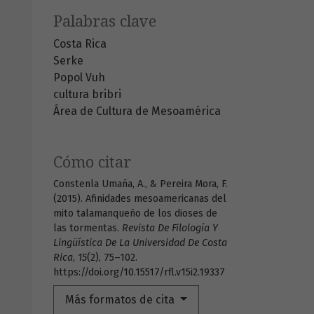
Palabras clave
Costa Rica
Serke
Popol Vuh
cultura bribri
Área de Cultura de Mesoamérica
Cómo citar
Constenla Umaña, A., & Pereira Mora, F.
(2015). Afinidades mesoamericanas del
mito talamanqueño de los dioses de
las tormentas.
Revista De Filología Y
Lingüística De La Universidad De Costa
Rica
,
15
(2), 75–102.
https://doi.org/10.15517/rfl.v15i2.19337
Más formatos de cita