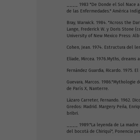
____ 1983 "De Donde el Sol Nace a 
de las Enfermedades." América Indíg
Bray, Warwick. 1984. "Across the Da
Lange, Frederick W. y Doris Stone (
University of New Mexico Press: Al
Cohen, Jean. 1974. Estructura del le
Eliade, Mircea. 1976.Myths, dreams 
Fernández Guardia, Ricardo. 1975. El 
Guevara, Marcos. 1986."Mythologie de
de París X, Nanterre.
Lázaro Carreter, Fernando. 1962. Dicci
Gredos: Madrid. Margery Peña, Enriqu
bribri.
____ 1989."La leyenda de La madre d
del bocotá de Chiriquí", Ponencia pr