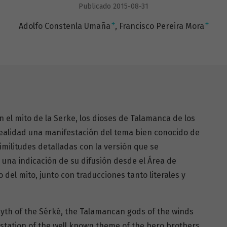
Publicado 2015-08-31
+
+
Adolfo Constenla Umaña
Francisco Pereira Mora
n el mito de la Serke, los dioses de Talamanca de los
realidad una manifestación del tema bien conocido de
imilitudes detalladas con la versión que se
una indicación de su difusión desde el Área de
 del mito, junto con traducciones tanto literales y
e myth of the Sérké, the Talamancan gods of the winds
estation of the well known theme of the hero brothers,