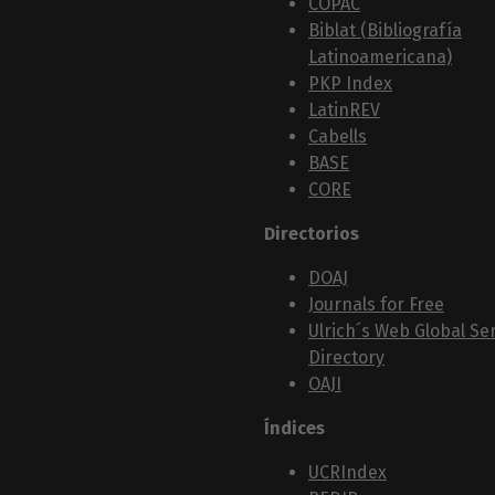
COPAC
Biblat (Bibliografía
Latinoamericana)
PKP Index
LatinREV
Cabells
BASE
CORE
Directorios
DOAJ
Journals for Free
Ulrich´s Web Global Ser
Directory
OAJI
Índices
UCRIndex