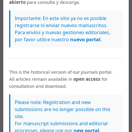
abierto
para consulta y descarga.
Vayone, F. (1996). Guiones modelo y modelos de guión.
Argumentos clásicos y modernos en el cine. Barcelona:
Importante: En este sitio ya no es posible
Paidós.
registrarse ni enviar nuevos manuscritos.
Para envíos y nuevas gestiones editoriales,
por favor utilice nuestro
nuevo portal
.
Descargas
This is the historical version of our journals portal.
All articles remain available in
open access
for
consultation and download.
Please note: Registration and new
submissions are no longer possible on this
site.
For manuscript submissions and editorial
processes, please use our
new portal
.