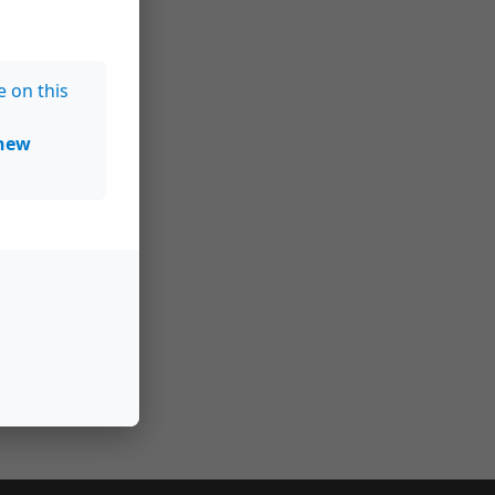
e on this
new