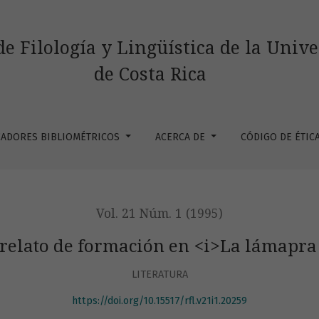
gt;La lámapra maravillosa&lt;/i&gt;
de Filología y Lingüística de la Univ
de Costa Rica
CADORES BIBLIOMÉTRICOS
ACERCA DE
CÓDIGO DE ÉTIC
Vol. 21 Núm. 1 (1995)
 relato de formación en <i>La lámapra
LITERATURA
https://doi.org/10.15517/rfl.v21i1.20259