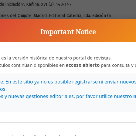
 iniciación". Káñina. XVI (2), 143-147.
nes del Quijote. Madrid: Editorial Cátedra, 2da. edición (a
Important Notice
 y la función crítica". Káñina, IX (1), 67-71.
su mundo: hacia un nuevo enfoque de la obra de Valle lnclán.
 es la versión histórica de nuestro portal de revistas.
mnas del templo de Salomón (proyecto de estudio de la obra
ículos continúan disponibles en
acceso abierto
para consulta y 
 de Estudios Hispánicos. X (3), 433.449.
rítica (Psicoanálisis y literatura) Madrid: Taurus Ediciones.
: En este sitio ya no es posible registrarse ni enviar nuevo
os.
ámpara maravillosa". Obras escogidas 521-596. Madrid: Editorial
s y nuevas gestiones editoriales, por favor utilice nuestro