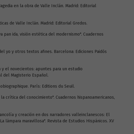
ragedia en la obra de Valle Inclán. Madrid: Editorial
ticas de Valle Inclán. Madrid: Editorial Gredos.
va pan ida, visión estética del modernismo". Cuadernos
del yo y otros textos afines. Barcelona: Ediciones Paidós
n y el novecientos: apuntes para un estudio
ial del Magisterio Español.
obiographique. París: Editions du Seuil.
y la crítica del conocimiento". Cuadernos hispanoamericanos,
ancolía y creación en dos narradores valleinclanescos: El
a lámpara maravillosa". Revista de Estudios Hispánicos. XV