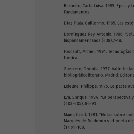
Barbeito, CarIa Luisa. 1985. Epica y t
Fundamentos.
Díaz Plaja, Guillermo. 1965. Las esté
Dornínguez Rey, Antonio. 1986. "Sel
hispanoamericanos (438),7-18.
Foucault, Michel. 1991. Tecnologías 
Ibérica.
Guerrero, Obdulia. 1977. Valle Inclá
bibliográficoliterario. Madrid: Editor
Lejeune, Philippe. 1975. Le pacte aut
Lyn, Enrique. 1984. "La perspectiva 
(403-405), 86-93
Maier, Carol. 1981. "Notas sobre mel
Marqués de Bradomín y el poeta de L
(1), 99-108.