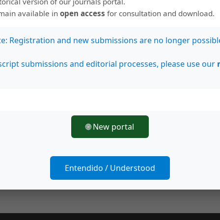
storical version of our journals portal.
emain available in
open access
for consultation and download.
te: Registration and new submissions are no longer possibl
cript submissions and editorial processes, please use our
🌐 New portal
Entendido / Understood