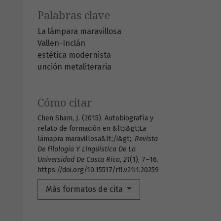
Palabras clave
La lámpara maravillosa
Vallen-Inclán
estética modernista
unción metaliteraria
Cómo citar
Chen Sham, J. (2015). Autobiografía y
relato de formación en &lt;i&gt;La
lámapra maravillosa&lt;/i&gt;.
Revista
De Filología Y Lingüística De La
Universidad De Costa Rica
,
21
(1), 7–16.
https://doi.org/10.15517/rfl.v21i1.20259
Más formatos de cita