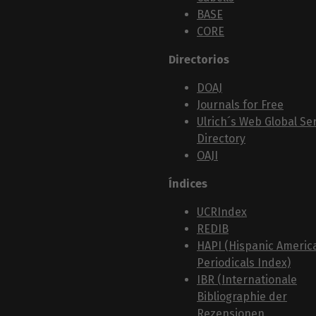
BASE
CORE
Directorios
DOAJ
Journals for Free
Ulrich´s Web Global Ser
Directory
OAJI
Índices
UCRIndex
REDIB
HAPI (Hispanic Americ
Periodicals Index)
IBR (Internationale
Bibliographie der
Rezensionen