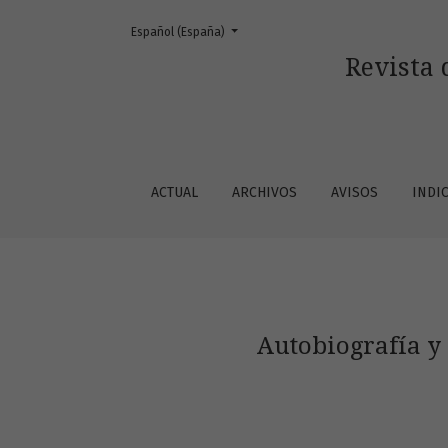
Cambiar el idioma. El actual es:
Español (España)
Autobiografía y relato de formación en &lt;i&
Revista 
ACTUAL
ARCHIVOS
AVISOS
INDI
Autobiografía y