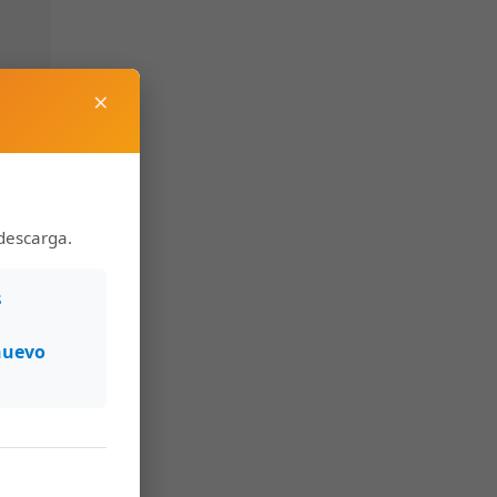
×
descarga.
s
nuevo