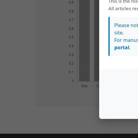
This is the hi
All articles r
Please no
site.
For manus
portal
.