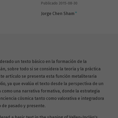
Publicado 2015-08-30
+
Jorge Chen Sham
derado un texto básico en la formación de la
án, sobre todo si se considera la teoría y la práctica
te artículo se presenta esta función metaliteraria
o, ya que evalúa el texto desde la perspectiva de un
 como una narrativa formativa, donde la estrategia
onciencia cósmica tanto como valorativa e integradora
to de pasado y presente.
ered a basic text in the shaping of Vallen-Inclán's