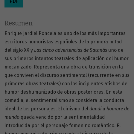
PDF
Resumen
Enrique Jardiel Poncela es uno de los más importantes
escritores humoristas españoles de la primera mitad
del siglo XX y
Las
c
in
co
advert
e
n
c
ias de Satan
á
s
uno de
sus primeros intentos teatrales de aplicación del humor
mecanizado. Representa una obra de transición en la
que conviven el discurso sentimental (recurrente en sus
primeras obras teatrales) con los incipientes atisbos del
humor deshumanizado de obras posteriores. En esta
comedia, el sentimentalismo se considera la conducta
ideal de los personajes. El cinismo del
dandi
u
h
o
mbr
e
d
e
mund
o
queda vencido por la sentimentalidad
introducida por el personaje femenino romántico. El
humor mecanizado irónico cede al discurso de la