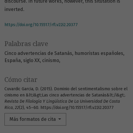
discourse. In future works, however, this situtation is
inverted.
https://doi.org/10.15517/rfl.v22i2.20377
Palabras clave
Cinco advertencias de Satanás
humoristas españoles
España
siglo XX
cinismo
Cómo citar
Cuvardic Garcia, D. (2015). Dominio del sentimentalismo sobre el
cinismo en &lt;i&gt;Las cinco advertencias de Satanás&lt;/i&gt;.
Revista De Filología Y Lingüística De La Universidad De Costa
Rica
,
22
(2), 45–60. https://doi.org/10.15517/rfl.v22i2.20377
Más formatos de cita