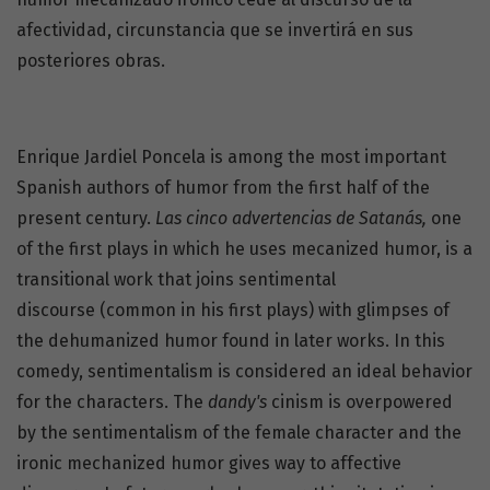
afectividad, circunstancia que se invertirá en sus
posteriores obras.
Enrique Jardiel Poncela is among the most important
Spanish authors of humor from the first half of the
present century.
L
as ci
n
co a
d
ve
rt
e
n
c
ia
s
d
e
Sata
nás,
one
of the first plays in which he uses mecanized humor, is a
transitional work that joins sentimental
discourse (common in his first plays) with glimpses of
the dehumanized humor found in later works. In this
comedy, sentimentalism is considered an ideal behavior
for the characters. The
da
nd
y
'
s
cinism is overpowered
by the sentimentalism of the female character and the
ironic mechanized humor gives way to affective