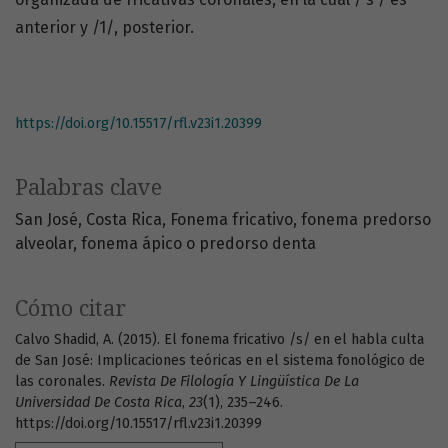
anterior y /1/, posterior.
https://doi.org/10.15517/rfl.v23i1.20399
Palabras clave
San José
Costa Rica
Fonema fricativo
fonema predorso
alveolar
fonema ápico o predorso denta
Cómo citar
Calvo Shadid, A. (2015). El fonema fricativo /s/ en el habla culta
de San José: Implicaciones teóricas en el sistema fonológico de
las coronales.
Revista De Filología Y Lingüística De La
Universidad De Costa Rica
,
23
(1), 235–246.
https://doi.org/10.15517/rfl.v23i1.20399