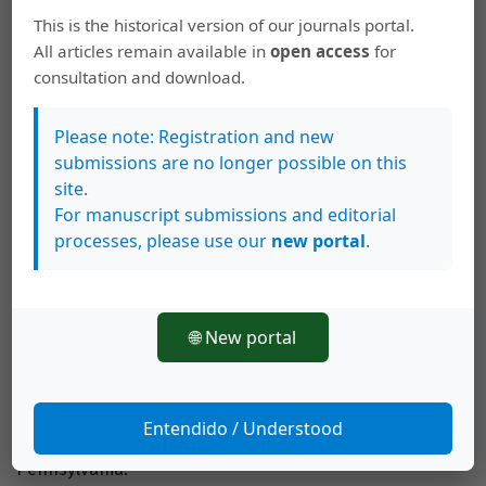
a Luis Flárez: 220-7. Bogotá: Instituto Caro y Cuervo.
This is the historical version of our journals portal.
All articles remain available in
open access
for
Navarro Tomás, T. 1952. Manual de pronunciación
consultation and download.
española. Madrid: Consejo Superior de Investigaciones
Científicas.
Please note: Registration and new
Núñez Cedeño, R. et al. 1986. Estudios sobre la fonología
submissions are no longer possible on this
del español del Caribe. Caracas: Ediciones La Casa de
site.
Bello.
For manuscript submissions and editorial
processes, please use our
new portal
.
Paradis, C. y J. F. Prunet. 1989. "On coronal
transparency". Phonology. 6.2: 317-48.
Phonetics and phonology . The special status of
🌐 New portal
coronals: internal and external evidence. San Diego &
London: Acadernic Press.
Poplack, S. 1979. Function and process in a variable
Entendido / Understood
phonology. Tesis doctoral. Filadelfia: Universidad de
Pennsylvania.