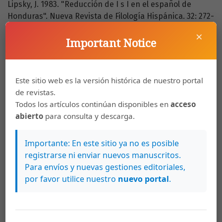
Lipsky, J. 1983. "Reducción de I s I en el español de
Honduras". Nueva Revista de Filología Hispánica. 32: 272-
88.
×
Important Notice
Fonética yfonología del español de Honduras.
Tegucigalpa: Guaymuras.
López Chaves, J. 1977. "El fonema I s I en el habla de La
Este sitio web es la versión histórica de nuestro portal
Cruz, Sinaloa". Nueva Revista de Filología Hispánica. 26:
de revistas.
109-20.
Todos los artículos continúan disponibles en
acceso
abierto
para consulta y descarga.
López Morales, H. 1983. Estratificación social del español
de San Juan de Puerto Rico. México: UNAM.
Importante: En este sitio ya no es posible
registrarse ni enviar nuevos manuscritos.
Sociolingüistica. Madrid: Gredos.
Para envíos y nuevas gestiones editoriales,
Maddieson, I. 1984. Patterns of Sounds. Cambridge:
por favor utilice nuestro
nuevo portal
.
Cambridge University Press.
Montes Giraldo, J. J. 1984. "Algunos casos de I s I sonora
en Colombia y sus implicaciones dialectales". Homenaje