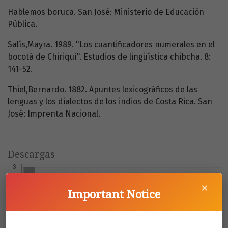
Hablemos boruca. San José: Ministerio de Educación
Pública.
Salís,Mayra. 1989. "Los cuantificadores numerales en el
bocotá de Chiriquí". Estudios de lingüística chibcha. 8:
141-52.
Thiel,Bernardo. 1882. Apuntes lexicográficos de las
lenguas y los dialectos de los indios de Costa Rica. San
José: Imprenta Nacional.
Descargas
×
Important Notice