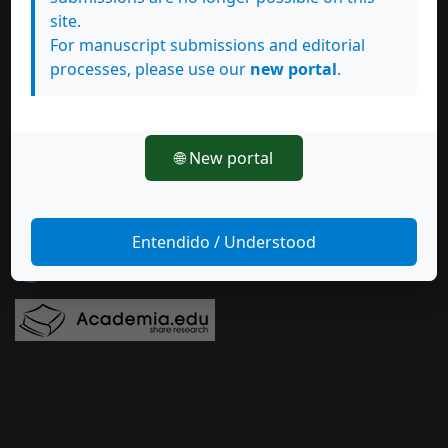
site.
For manuscript submissions and editorial
processes, please use our
new portal
.
Síguenos en
🌐 New portal
Entendido / Understood