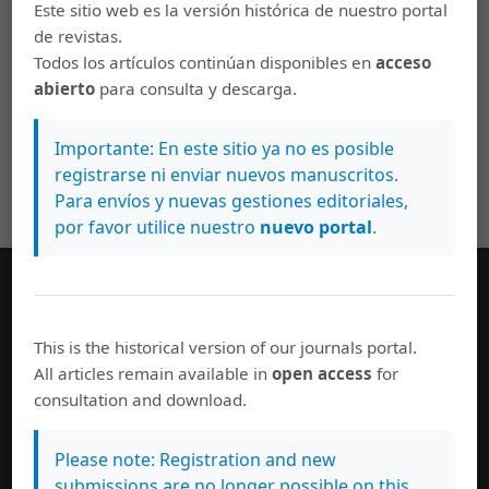
Este sitio web es la versión histórica de nuestro portal
de revistas.
Todos los artículos continúan disponibles en
acceso
abierto
para consulta y descarga.
Importante: En este sitio ya no es posible
registrarse ni enviar nuevos manuscritos.
Para envíos y nuevas gestiones editoriales,
por favor utilice nuestro
nuevo portal
.
Información general
This is the historical version of our journals portal.
Equipo editorial
All articles remain available in
open access
for
Políticas de uso
consultation and download.
Normas de autor
Suscríbase a esta revista
Please note: Registration and new
submissions are no longer possible on this