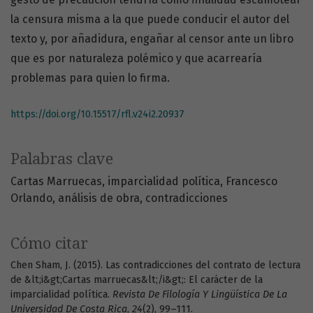
la censura misma a la que puede conducir el autor del
texto y, por añadidura, engañar al censor ante un libro
que es por naturaleza polémico y que acarrearía
problemas para quien lo firma.
https://doi.org/10.15517/rfl.v24i2.20937
Palabras clave
Cartas Marruecas
imparcialidad política
Francesco
Orlando
análisis de obra
contradicciones
Cómo citar
Chen Sham, J. (2015). Las contradicciones del contrato de lectura
de &lt;i&gt;Cartas marruecas&lt;/i&gt;: El carácter de la
imparcialidad política.
Revista De Filología Y Lingüística De La
Universidad De Costa Rica
,
24
(2), 99–111.