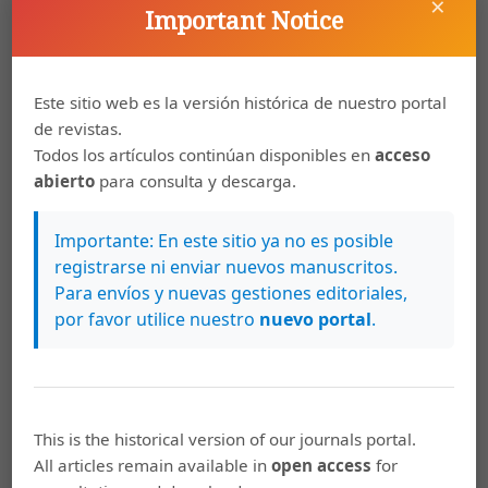
×
Important Notice
Lopez, Francois. 1976. Juan Pablo Forner et la crise de la
conscience espagnole au XVIII e siécle. Burdeos: Institut
d'Etudes Ibériques et Ibéroaméricaines.
Este sitio web es la versión histórica de nuestro portal
Maravall, José Antonio. 1966. "De la Ilustración al
de revistas.
Romanticismo: El pensamiento político de Cadalso".
Todos los artículos continúan disponibles en
acceso
Mélanges it la mémoire de Jean Sarrailh, 81-96. Tomo I.
abierto
para consulta y descarga.
París: Centre de Recherches de l'Institut d'Etudes
Hispaniques.
Importante: En este sitio ya no es posible
registrarse ni enviar nuevos manuscritos.
Mestre, Antonio. 1986. "Historia crítica y reformismo en
Para envíos y nuevas gestiones editoriales,
la Ilustración Española". En La ilustración Española.
por favor utilice nuestro
nuevo portal
.
Alicante: Instinto Juan Gil-Albert, 125-139.
Orlando, Francesco. 1981. "Rhétorique des Lumiéres et
dénégation freudienne". Poétique. (41): 78-89.
Pérus, Frangoise. 1981. "La formación ideológica
This is the historical version of our journals portal.
estético-literaria (Acerca de la reproducción y
All articles remain available in
open access
for