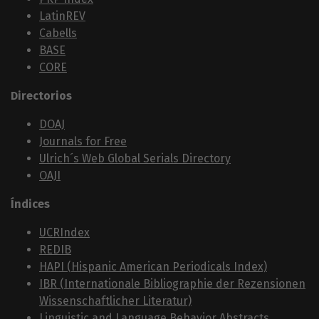
LatinREV
Cabells
BASE
CORE
Directorios
DOAJ
Journals for Free
Ulrich´s Web Global Serials Directory
OAJI
Índices
UCRIndex
REDIB
HAPI (Hispanic American Periodicals Index)
IBR (Internationale Bibliographie der Rezensionen
Wissenschaftlicher Literatur)
Linguistic and Language Behavior Abstracts,