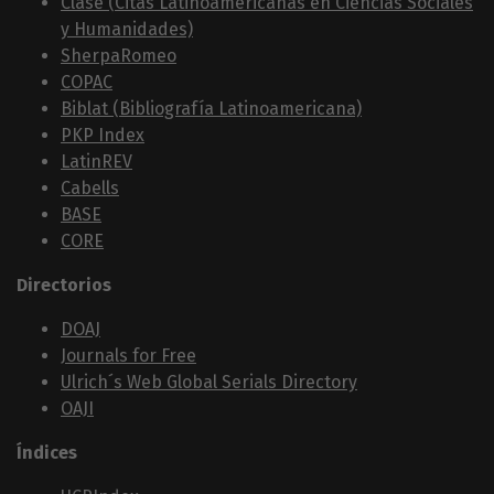
Clase (Citas Latinoamericanas en Ciencias Sociales
y Humanidades)
SherpaRomeo
COPAC
Biblat (Bibliografía Latinoamericana)
PKP Index
LatinREV
Cabells
BASE
CORE
Directorios
DOAJ
Journals for Free
Ulrich´s Web Global Serials Directory
OAJI
Índices