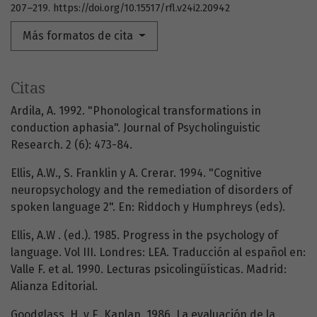
207–219. https://doi.org/10.15517/rfl.v24i2.20942
Más formatos de cita
Citas
Ardila, A. 1992. "Phonological transformations in
conduction aphasia". Journal of Psycholinguistic
Research. 2 (6): 473-84.
Ellis, A.W., S. Franklin y A. Crerar. 1994. "Cognitive
neuropsychology and the remediation of disorders of
spoken language 2". En: Riddoch y Humphreys (eds).
Ellis, A.W . (ed.). 1985. Progress in the psychology of
language. Vol III. Londres: LEA. Traducción al español en:
Valle F. et al. 1990. Lecturas psicolingüísticas. Madrid:
Alianza Editorial.
Goodglass, H. y E. Kaplan. 1986. La evaluación de la