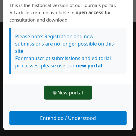
This is the historical version of our journals portal.
All articles remain available in
open access
for
consultation and download.
Please note: Registration and new
Información general
submissions are no longer possible on this
site.
Equipo editorial
For manuscript submissions and editorial
Políticas de uso
processes, please use our
new portal
.
Normas de autor
Suscríbase a esta revista
🌐 New portal
Entendido / Understood
Síguenos en