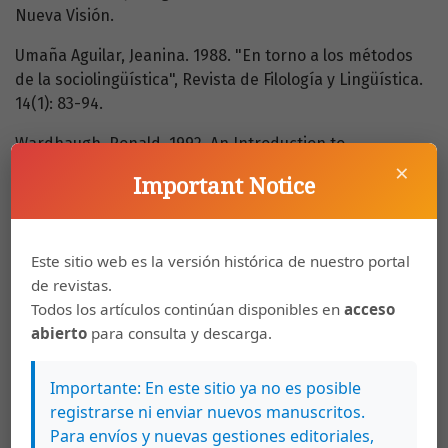
Nueva Visión.
Umaña Aguilar, Jeanina. 1988. "En torno a los métodos
de la sociolingüística", Revista de Filología y Lingüística.
14(1): 83-94.
Wardhaugh, Ronald. 1992. An Introduction to
×
Sociolinguistics. 2a. ed. Oxford: Basil Blackwell.
Important Notice
Wierzbicka, Anna. 1992. Semantics, Culture and
Cognition: Universal Human Concepts in Culture -
Specific Configurations. New York/Oxford: Oxford
Este sitio web es la versión histórica de nuestro portal
University Press. 188
de revistas.
Todos los artículos continúan disponibles en
acceso
abierto
para consulta y descarga.
Descargas
Importante: En este sitio ya no es posible
registrarse ni enviar nuevos manuscritos.
Para envíos y nuevas gestiones editoriales,