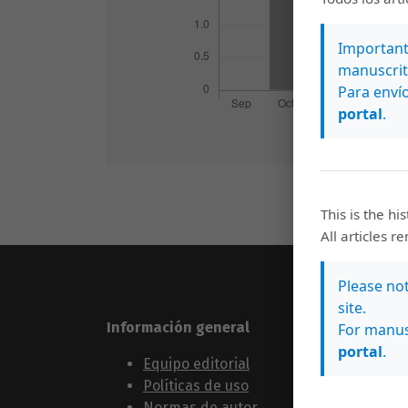
Importante
manuscrit
Para envío
portal
.
This is the hi
All articles r
Please no
site.
Información general
Sígue
For manus
portal
.
Equipo editorial
Políticas de uso
Normas de autor