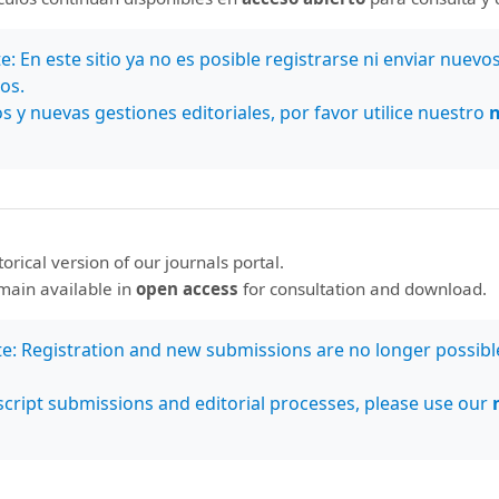
: En este sitio ya no es posible registrarse ni enviar nuevo
os.
s y nuevas gestiones editoriales, por favor utilice nuestro
storical version of our journals portal.
emain available in
open access
for consultation and download.
te: Registration and new submissions are no longer possibl
nos en
Estamos indexados en:
cript submissions and editorial processes, please use our
Bases de datos
Latindex