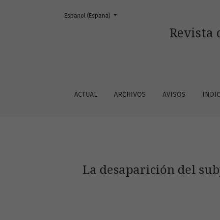
Cambiar el idioma. El actual es:
Español (España)
La desaparición del subjuntivo español y sus
Revista 
ACTUAL
ARCHIVOS
AVISOS
INDI
La desaparición del sub