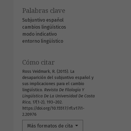
Palabras clave
Subjuntivo español
cambios lingüísticos
modo indicativo
entorno lingüístico
Cómo citar
Ross Veidmark, R. (2015). La
desaparición del subjuntivo español y
sus implicaciones para el cambio
lingüístico.
Revista De Filología Y
Lingüística De La Universidad De Costa
Rica
,
17
(1-2), 193–202.
https://doi.org/10.15517/rfl.v17i1-
2.20976
Más formatos de cita