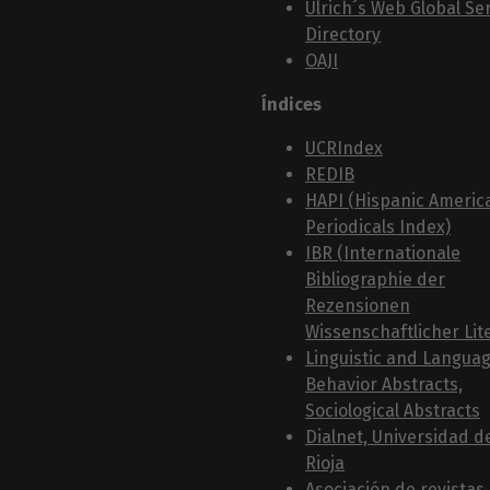
Ulrich´s Web Global Ser
Directory
OAJI
Índices
UCRIndex
REDIB
HAPI (Hispanic Americ
Periodicals Index)
IBR (Internationale
Bibliographie der
Rezensionen
Wissenschaftlicher Lit
Linguistic and Langua
Behavior Abstracts,
Sociological Abstracts
Dialnet, Universidad d
Rioja
Asociación de revistas