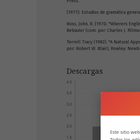
Press.
(1977). Estudios de gramática genera
Ross, John, R. (197D. "Wherers Engli
Bebavior (com. por: Charles J. Fillmo
Terrell Tracy (1982). "A Natural Ap
por: Robert W. Blair), Rowley: New
Descargas
Este sitio web
Todos los art