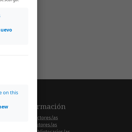
s
nuevo
e on this
Información
new
Para lectores/as
Para autores/as
Para bibliotecarios/as