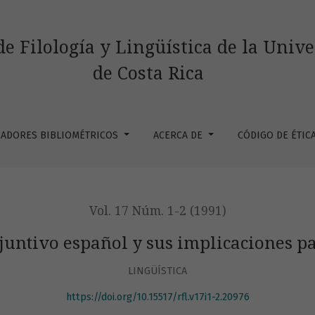
 implicaciones para el cambio lingüístico
de Filología y Lingüística de la Univ
de Costa Rica
CADORES BIBLIOMÉTRICOS
ACERCA DE
CÓDIGO DE ÉTIC
Vol. 17 Núm. 1-2 (1991)
juntivo español y sus implicaciones pa
LINGÜÍSTICA
https://doi.org/10.15517/rfl.v17i1-2.20976