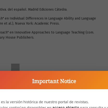
tiva. del español. Madrid Ediciones Cátedra.
sh" en Individual Differences in Language Ability and Language
re et al.), Nueva York: Academic Press.
proach" en Innovative Approaches to Language Teaching (com.
bury House Publishers.
Important Notice
 es la versión histórica de nuestro portal de revistas.
ículos continúan disponibles en
acceso abierto
para consulta y 