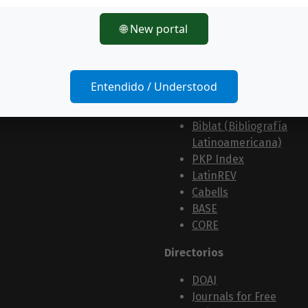
MIAR
Clase (Citas
🌐 New portal
Latinoamericanas en
Ciencias Sociales y
Humanidades)
Entendido / Understood
SherpaRomeo
COPAC
Biblat (Bibliografía
Latinoamericana)
PKP Index
LatinREV
Cabells
BASE
CORE
Directorios
DOAJ
Journals for Free