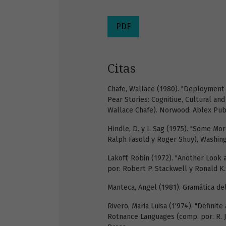
PDF
Citas
Chafe, Wallace (1980). "Deployment 
Pear Stories: Cognitiue, Cultural an
Wallace Chafe). Norwood: Ablex Publ
Hindle, D. y I. Sag (1975). "Some Mo
Ralph Fasold y Roger Shuy), Washing
Lakoff, Robin (1972). "Another Look 
por: Robert P. Stackwell y Ronald K.
Manteca, Angel (1981). Gramática del
Rivero, Maria Luisa (1'974). "Definite
Rotnance Languages (comp. por: R. J