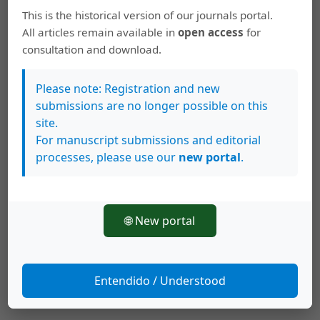
mundo artístico de Clorinda Matto de Turner. Por L. A
This is the historical version of our journals portal.
Jiménez (Ed.) La voz de la mujer en la literatura
All articles remain available in
open access
for
hispanoamericana fin-de-siglo. (61-77). San José:
consultation and download.
Editorial de la Universidad de Costa Rica.
Please note: Registration and new
submissions are no longer possible on this
Descargas
site.
For manuscript submissions and editorial
processes, please use our
new portal
.
🌐 New portal
Entendido / Understood