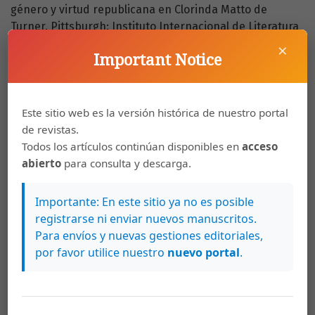
género y virtud republicana en Clorinda Matto de
Turner. Pittsburgh: Instituto Internacional de Literatura
Iberoamericana.
×
Important Notice
Praz, M. (1977). La chair, la mort et le diable dans la
littérature du XIXè siècle: Le romantisme noir. París:
Éditions Denoël.
Este sitio web es la versión histórica de nuestro portal
de revistas.
Rodríguez-Puértolas, J. (Ed.). (1968). La Danza de la
Todos los artículos continúan disponibles en
acceso
Muerte. Poesía de protesta en la Edad Media castellana.
abierto
para consulta y descarga.
(102-125). Madrid: Editorial Gredos.
Schwartz-Lerner, L. (1986). El letrado en la sátira de
Importante: En este sitio ya no es posible
Quevedo. Hispanic Review. 54 (1), 27-46.
registrarse ni enviar nuevos manuscritos.
Para envíos y nuevas gestiones editoriales,
Tauro, A. (1976). Clorinda Matto de Turner y la novela
por favor utilice nuestro
nuevo portal
.
indigenista. Lima: Dirección Universitaria de Biblioteca y
Publicaciones.
Umanzor, M. A. (1999). El discurso de la mujer en el