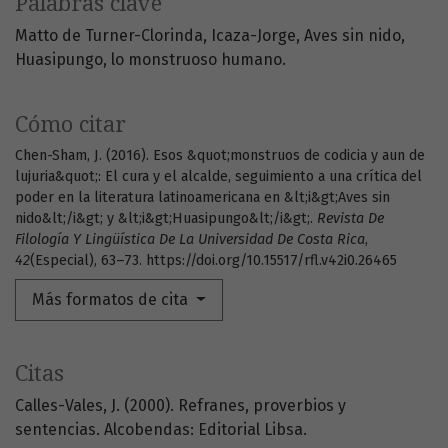
Palabras clave
Matto de Turner-Clorinda
Icaza-Jorge
Aves sin nido
Huasipungo
lo monstruoso humano.
Cómo citar
Chen-Sham, J. (2016). Esos &quot;monstruos de codicia y aun de
lujuria&quot;: El cura y el alcalde, seguimiento a una crítica del
poder en la literatura latinoamericana en &lt;i&gt;Aves sin
nido&lt;/i&gt; y &lt;i&gt;Huasipungo&lt;/i&gt;.
Revista De
Filología Y Lingüística De La Universidad De Costa Rica
,
42
(Especial), 63–73. https://doi.org/10.15517/rfl.v42i0.26465
Más formatos de cita
Citas
Calles-Vales, J. (2000). Refranes, proverbios y
sentencias. Alcobendas: Editorial Libsa.