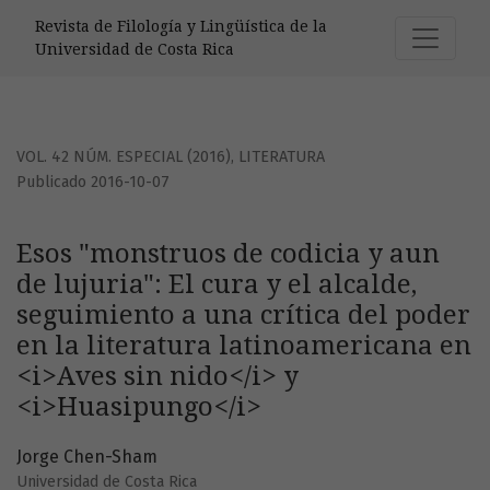
Esos &quot;monstruos de codicia y aun de lujuria&quot;: El c
Revista de Filología y Lingüística de la
Universidad de Costa Rica
VOL. 42 NÚM. ESPECIAL (2016)
,
LITERATURA
Publicado 2016-10-07
Esos "monstruos de codicia y aun
de lujuria": El cura y el alcalde,
seguimiento a una crítica del poder
en la literatura latinoamericana en
<i>Aves sin nido</i> y
<i>Huasipungo</i>
Jorge Chen-Sham
Universidad de Costa Rica