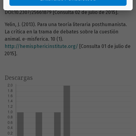
de Estudios Centroamericanos. 12 (1), 5-24.
DOI:10.2307/25661879 [Consulta 02 de julio de 2015].
Yelin, J. (2013). Para una teoría literaria posthumanista.
La crítica en la trama de debates sobre la cuestión
animal. e-misferica. 10 (1).
http://hemisphericinstitute.org/
[Consulta 01 de julio de
2015].
Descargas