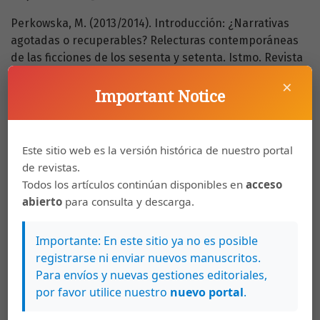
Perkowska, M. (2013/2014). Introducción: ¿Narrativas
agotadas o recuperables? Relecturas contemporáneas
de las ficciones de los sesenta y setenta. Istmo. Revista
virtual de estudios literarios y culturales
×
centroamericanos. (27-28), 1-23.
Important Notice
http://istmo.denison.edu/
[Consulta 28 de junio de
2015].
Este sitio web es la versión histórica de nuestro portal
Revueltas-Cruz, J. C. (2008). La imagen del Estado
de revistas.
moderno: del gran hombre a lo sublime y lo monstruoso.
Todos los artículos continúan disponibles en
acceso
Signos Filosóficos. 20, 9-24.
abierto
para consulta y descarga.
http://search.ebscohost.com/
[Consulta 14 de
setiembre de 2014].
Importante: En este sitio ya no es posible
Rodríguez, I. (1988). La narrativa nicaragüense durante
registrarse ni enviar nuevos manuscritos.
los años de formación del FSLN. Casa de las Américas.
Para envíos y nuevas gestiones editoriales,
29 (170), 117-121.
por favor utilice nuestro
nuevo portal
.
Saldaña-Portillo, M. J. (2003). The Revolutionary