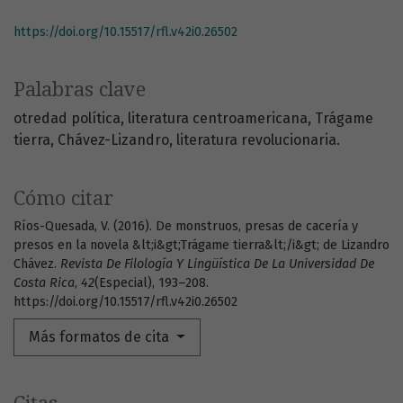
https://doi.org/10.15517/rfl.v42i0.26502
Palabras clave
otredad política
literatura centroamericana
Trágame
tierra
Chávez-Lizandro
literatura revolucionaria.
Cómo citar
Ríos-Quesada, V. (2016). De monstruos, presas de cacería y
presos en la novela &lt;i&gt;Trágame tierra&lt;/i&gt; de Lizandro
Chávez.
Revista De Filología Y Lingüística De La Universidad De
Costa Rica
,
42
(Especial), 193–208.
https://doi.org/10.15517/rfl.v42i0.26502
Más formatos de cita