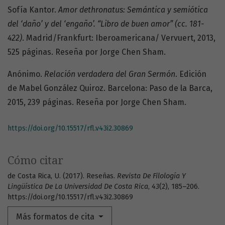
Sofía Kantor.
Amor dethronatus: Semántica y semiótica
del ‘daño’ y del ‘engaño’. “Libro de buen amor” (cc. 181-
422)
. Madrid/Frankfurt: Iberoamericana/ Vervuert, 2013,
525 páginas. Reseña por Jorge Chen Sham.
Anónimo.
Relación verdadera del Gran Sermón
. Edición
de Mabel González Quiroz. Barcelona: Paso de la Barca,
2015, 239 páginas. Reseña por Jorge Chen Sham.
https://doi.org/10.15517/rfl.v43i2.30869
Cómo citar
de Costa Rica, U. (2017). Reseñas.
Revista De Filología Y
Lingüística De La Universidad De Costa Rica
,
43
(2), 185–206.
https://doi.org/10.15517/rfl.v43i2.30869
Más formatos de cita