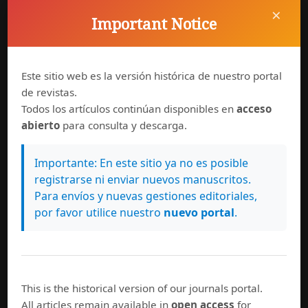
×
Important Notice
Información general
Equipo editorial
Políticas de uso
Este sitio web es la versión histórica de nuestro portal
Normas de autor
de revistas.
Suscríbase a esta revista
Todos los artículos continúan disponibles en
acceso
abierto
para consulta y descarga.
Importante: En este sitio ya no es posible
registrarse ni enviar nuevos manuscritos.
Para envíos y nuevas gestiones editoriales,
por favor utilice nuestro
nuevo portal
.
Síguenos en
This is the historical version of our journals portal.
All articles remain available in
open access
for