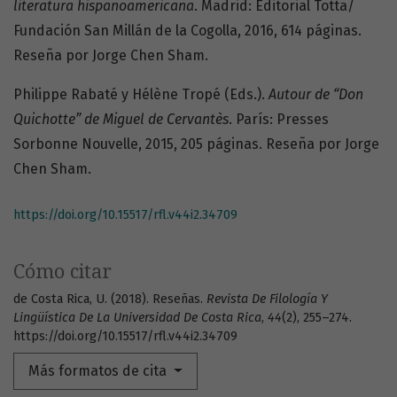
literatura hispanoamericana
. Madrid: Editorial Totta/
Fundación San Millán de la Cogolla, 2016, 614 páginas.
Reseña por Jorge Chen Sham.
Philippe Rabaté y Hélène Tropé (Eds.).
Autour de “Don
Quichotte” de Miguel de Cervantès
. París: Presses
Sorbonne Nouvelle, 2015, 205 páginas. Reseña por Jorge
Chen Sham.
https://doi.org/10.15517/rfl.v44i2.34709
Cómo citar
de Costa Rica, U. (2018). Reseñas.
Revista De Filología Y
Lingüística De La Universidad De Costa Rica
,
44
(2), 255–274.
https://doi.org/10.15517/rfl.v44i2.34709
Más formatos de cita