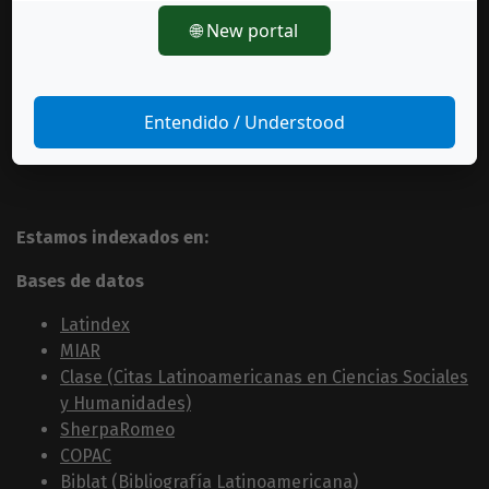
🌐 New portal
Entendido / Understood
Estamos indexados en:
Bases de datos
Latindex
MIAR
Clase (Citas Latinoamericanas en Ciencias Sociales
y Humanidades)
SherpaRomeo
COPAC
Biblat (Bibliografía Latinoamericana)