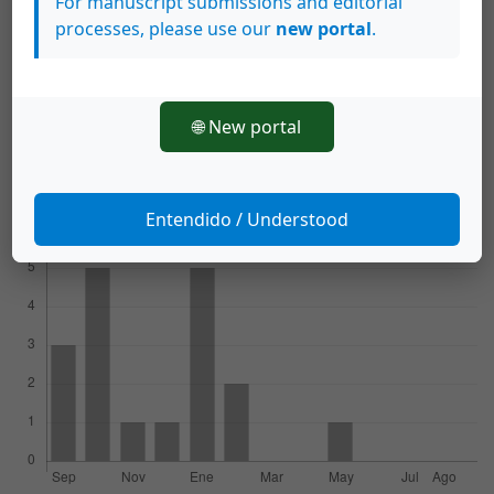
For manuscript submissions and editorial
Comp.). Obras I. Poesía (La tarde). (p. 377) México:
processes, please use our
new portal
.
UNAM.
Tablada, J. J. (1971). Hotel. En H. Valdés (Ed. y Comp.).
Obras I. Poesía (La tarde). (p. 377) México: UNAM.
🌐 New portal
Virgilio Marón, P. (1963). Geórgicas. México: UNAM.
Entendido / Understood
Descargas