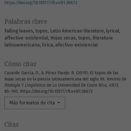
https://doi.org/10.15517/rfl.v45i1.36672
Palabras clave
Falling leaves
topos
Latin American literature
lyrical
affective-existential
Hojas secas
topos
literatura
latinoamericana
lírica
afectivo-existencial
Cómo citar
Cuvardic García, D., & Pérez Parejo, R. (2019). El topos de las
hojas secas en la poesía latinoamericana del siglo XX.
Revista De
Filología Y Lingüística De La Universidad De Costa Rica
,
45
(1),
85–100. https://doi.org/10.15517/rfl.v45i1.36672
Más formatos de cita
Citas