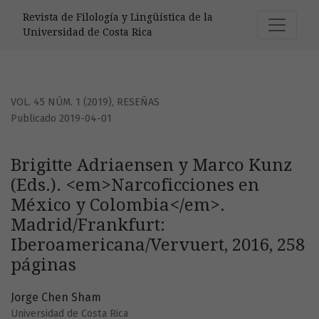
Brigitte Adriaensen y Marco Kunz (Eds.). &lt;em&gt;Narcof
Revista de Filología y Lingüística de la
Universidad de Costa Rica
VOL. 45 NÚM. 1 (2019)
,
RESEÑAS
Publicado 2019-04-01
Brigitte Adriaensen y Marco Kunz
(Eds.). <em>Narcoficciones en
México y Colombia</em>.
Madrid/Frankfurt:
Iberoamericana/Vervuert, 2016, 258
páginas
Jorge Chen Sham
Universidad de Costa Rica