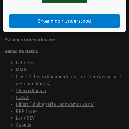
Entendido / Understood
Estamos indexados en:
Bases de datos
Latindex
MIAR
Clase (Citas Latinoamericanas en Ciencias Sociales
y Humanidades)
SherpaRomeo
COPAC
Biblat (Bibliografía Latinoamericana)
PKP Index
LatinREV
Cabells