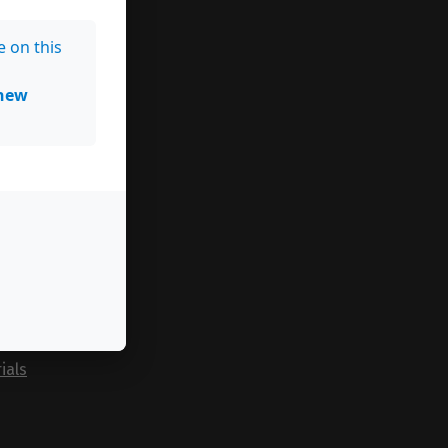
e on this
new
ials