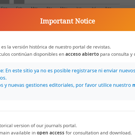
Important Notice
 es la versión histórica de nuestro portal de revistas.
ículos continúan disponibles en
acceso abierto
para consulta y 
: En este sitio ya no es posible registrarse ni enviar nuevo
os.
nos en
Estamos indexados en:
s y nuevas gestiones editoriales, por favor utilice nuestro
Bases de datos
Latindex
MIAR
Clase (Citas
storical version of our journals portal.
Latinoamericanas en
emain available in
open access
for consultation and download.