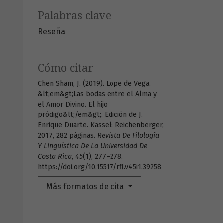
Palabras clave
Reseña
Cómo citar
Chen Sham, J. (2019). Lope de Vega.
&lt;em&gt;Las bodas entre el Alma y
el Amor Divino. El hijo
pródigo&lt;/em&gt;. Edición de J.
Enrique Duarte. Kassel: Reichenberger,
2017, 282 páginas.
Revista De Filología
Y Lingüística De La Universidad De
Costa Rica
,
45
(1), 277–278.
https://doi.org/10.15517/rfl.v45i1.39258
Más formatos de cita