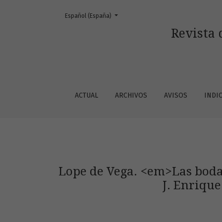
Cambiar el idioma. El actual es:
Español (España)
Lope de Vega. &lt;em&gt;Las bodas entre el A
Revista 
ACTUAL
ARCHIVOS
AVISOS
INDI
Lope de Vega. <em>Las bodas
J. Enrique