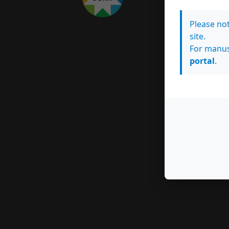
Please no
site.
For manus
portal
.