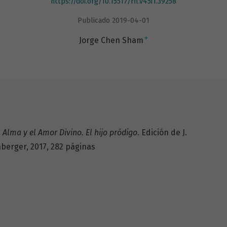
https://doi.org/10.15517/rfl.v45i1.39258
Publicado 2019-04-01
+
Jorge Chen Sham
 Alma y el Amor Divino. El hijo pródigo
. Edición de J.
berger, 2017, 282 páginas