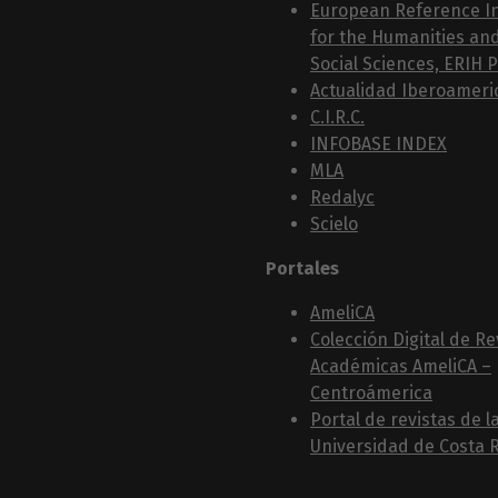
European Reference I
for the Humanities an
Social Sciences, ERIH 
Actualidad Iberoameri
C.I.R.C.
INFOBASE INDEX
MLA
Redalyc
Scielo
Portales
AmeliCA
Colección Digital de Re
Académicas AmeliCA –
Centroámerica
Portal de revistas de l
Universidad de Costa R