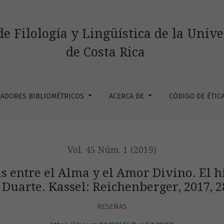
lma y el Amor Divino. El hijo pródigo&lt;/em&gt;. Edición de 
de Filología y Lingüística de la Univ
de Costa Rica
CADORES BIBLIOMÉTRICOS
ACERCA DE
CÓDIGO DE ÉTIC
Vol. 45 Núm. 1 (2019)
 entre el Alma y el Amor Divino. El h
 Duarte. Kassel: Reichenberger, 2017, 
RESEÑAS