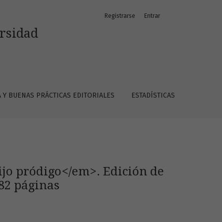
Registrarse
Entrar
J. Enrique Duarte. Kassel: Reichenberger, 2017, 282 páginas
ersidad
A Y BUENAS PRÁCTICAS EDITORIALES
ESTADÍSTICAS
ijo pródigo</em>. Edición de
282 páginas