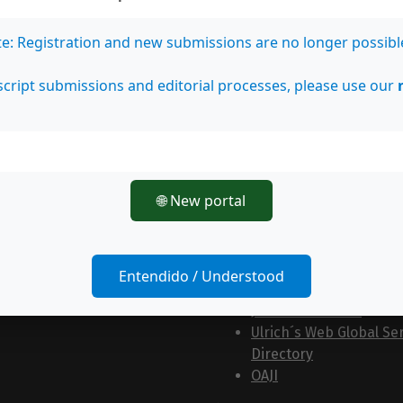
Ciencias Sociales y
Humanidades)
te: Registration and new submissions are no longer possibl
SherpaRomeo
COPAC
cript submissions and editorial processes, please use our
Biblat (Bibliografía
Latinoamericana)
PKP Index
LatinREV
Cabells
BASE
🌐 New portal
CORE
Directorios
Entendido / Understood
DOAJ
Journals for Free
Ulrich´s Web Global Ser
Directory
OAJI