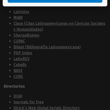
Bases de datos
Latindex
MIAR
Clase (Citas Latinoamericanas en Ciencias Sociales
y Humanidades)
SherpaRomeo
COPAC
Biblat (Bibliografía Latinoamericana)
PKP Index
LatinREV
Cabells
BASE
CORE
Directorios
DOAJ
Journals for Free
Ulrich´s Web Global Serials Directory