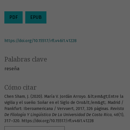
PDF
EPUB
https://doi.org/10.15517/rfl.v46i1.41228
Palabras clave
reseña
Cómo citar
Chen Sham, J. (2020). María V. Jordán Arroyo. &lt;em&gt;Entre la
vigilia y el sueño: Soñar en el Siglo de Oro&lt;/em&gt;. Madrid /
Frankfurt: Iberoamericana / Vervuert, 2017, 326 páginas.
Revista
De Filología Y Lingüística De La Universidad De Costa Rica
,
46
(1),
317–320. https://doi.org/10.15517/rfl.v46i1.41228