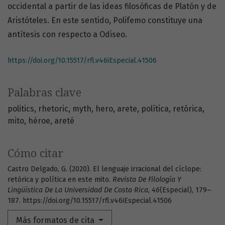
occidental a partir de las ideas filosóficas de Platón y de
Aristóteles. En este sentido, Polifemo constituye una
antítesis con respecto a Odiseo.
https://doi.org/10.15517/rfl.v46iEspecial.41506
Palabras clave
politics
rhetoric
myth
hero
arete
política
retórica
mito
héroe
areté
Cómo citar
Castro Delgado, G. (2020). El lenguaje irracional del cíclope:
retórica y política en este mito.
Revista De Filología Y
Lingüística De La Universidad De Costa Rica
,
46
(Especial), 179–
187. https://doi.org/10.15517/rfl.v46iEspecial.41506
Más formatos de cita