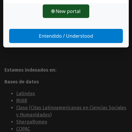
🌐 New portal
Entendido / Understood
Estamos indexados en:
Bases de datos
Latindex
MIAR
Clase (Citas Latinoamericanas en Ciencias Sociales
y Humanidades)
SherpaRomeo
COPAC