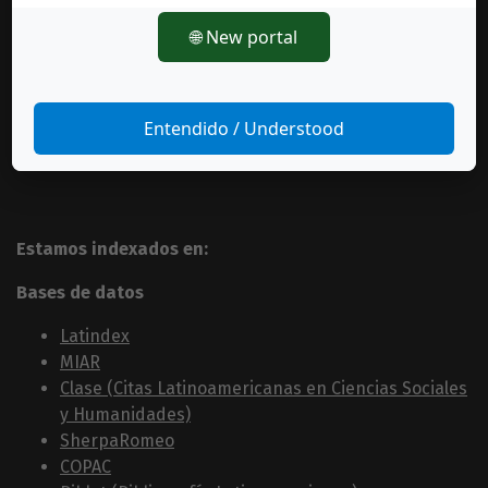
🌐 New portal
Entendido / Understood
Estamos indexados en:
Bases de datos
Latindex
MIAR
Clase (Citas Latinoamericanas en Ciencias Sociales
y Humanidades)
SherpaRomeo
COPAC