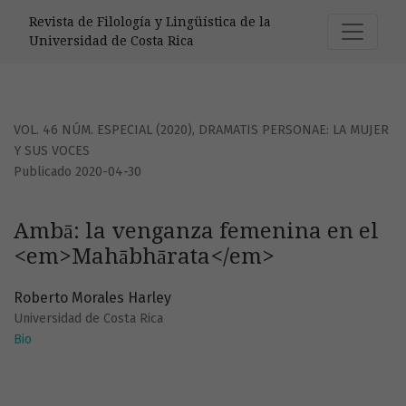
Ambā: la venganza femenina en el &lt;em&gt;Mahābhārata
Revista de Filología y Lingüística de la
Universidad de Costa Rica
VOL. 46 NÚM. ESPECIAL (2020)
,
DRAMATIS PERSONAE: LA MUJER
Y SUS VOCES
Publicado 2020-04-30
Ambā: la venganza femenina en el
<em>Mahābhārata</em>
Roberto Morales Harley
Universidad de Costa Rica
Bio