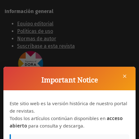
Información general
Equipo editorial
Políticas de uso
Normas de autor
Suscríbase a esta revista
×
Important Notice
Síguenos en
Este sitio web es la versión histórica de nuestro portal
de revistas.
Todos los artículos continúan disponibles en
acceso
abierto
para consulta y descarga.