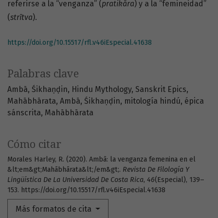
referirse a la “venganza” (
pratikāra
) y a la “femineidad”
(
strītva
).
https://doi.org/10.15517/rfl.v46iEspecial.41638
Palabras clave
Ambā
Śikhaṇḍin
Hindu Mythology
Sanskrit Epics
Mahābhārata
Ambā
Śikhaṇḍin
mitología hindú
épica
sánscrita
Mahābhārata
Cómo citar
Morales Harley, R. (2020). Ambā: la venganza femenina en el
&lt;em&gt;Mahābhārata&lt;/em&gt;.
Revista De Filología Y
Lingüística De La Universidad De Costa Rica
,
46
(Especial), 139–
153. https://doi.org/10.15517/rfl.v46iEspecial.41638
Más formatos de cita