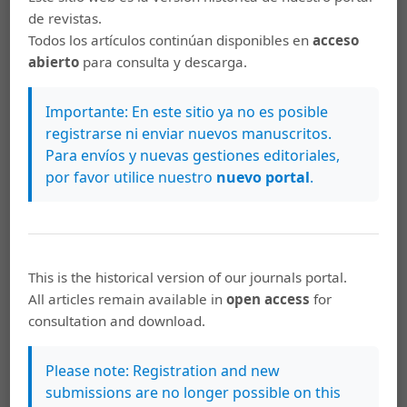
de revistas.
español, Español-latino (13 ed., p. 443). Barcelona: Vox.
Todos los artículos continúan disponibles en
acceso
Sánchez-Blanco, F. (1992). Una ética secular; la amistad
abierto
para consulta y descarga.
entre los ilustrados. Cuadernos de Estudios del Siglo
XVIII, (2), 97-115.
Importante: En este sitio ya no es posible
registrarse ni enviar nuevos manuscritos.
Zavala, M. (2011). Con mano de mujer: Antología de
Para envíos y nuevas gestiones editoriales,
poetas centroamericanas contemporáneas (1970-2008).
por favor utilice nuestro
nuevo portal
.
Heredia: Fundación Inteartes.
Descargas
This is the historical version of our journals portal.
All articles remain available in
open access
for
consultation and download.
Please note: Registration and new
submissions are no longer possible on this