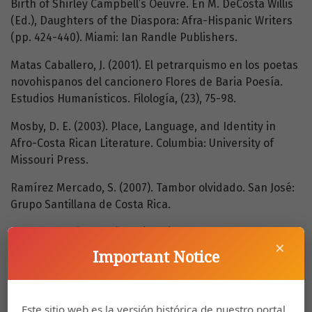
Birth of Shirley Campbell’s Oeuvre. En M. DeCosta Willis
(Ed.), Daughters of the Diaspora: Afra-Hispanic Writers
(pp. 424-440). Miami: Ian Randle Publishers.
Matas Caballero, J. (2001). El petrarquismo en los poetas
novohispanos del cancionero Flores de Baria Poesía.
Estudios Humanísticos. Filología, (23), 75-98.
Mosby, D. E. (2003). Place, Language, and Identity in
Afro-Costa Rican Literature. Columbia: University of
Missouri Press.
Ramírez Mercado, S. (2007). Tambor olvidado. San José:
Grupo Santillana de Costa Rica.
Real Academia Española. (2014). Rotundamente. En
×
Diccionario de la Lengua Española (23 ed.). [Versión
Important Notice
digital]. Recuperado de
https://dle.rae.es/rotundamente
.
Este sitio web es la versión histórica de nuestro portal
Rotundus. (1980). En Diccionario ilustrado Latino-