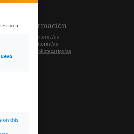
Información
descarga.
Para lectores/as
s
Para autores/as
Para bibliotecarios/as
nuevo
e on this