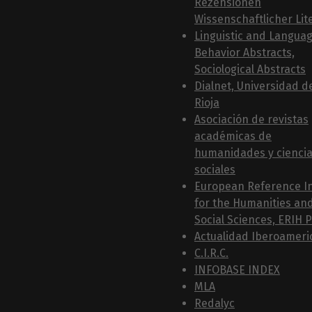
Rezensionen
Wissenschaftlicher Lit
Linguistic and Langua
Behavior Abstracts,
Sociological Abstracts
Dialnet, Universidad d
Rioja
Asociación de revistas
académicas de
humanidades y cienci
sociales
European Reference I
for the Humanities an
Social Sciences, ERIH 
Actualidad Iberoameri
C.I.R.C.
INFOBASE INDEX
MLA
Redalyc