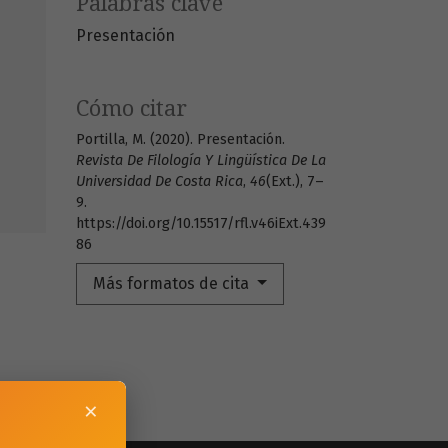
Palabras clave
Presentación
Cómo citar
Portilla, M. (2020). Presentación.
Revista De Filología Y Lingüística De La
Universidad De Costa Rica
,
46
(Ext.), 7–
9.
https://doi.org/10.15517/rfl.v46iExt.439
86
Más formatos de cita
×