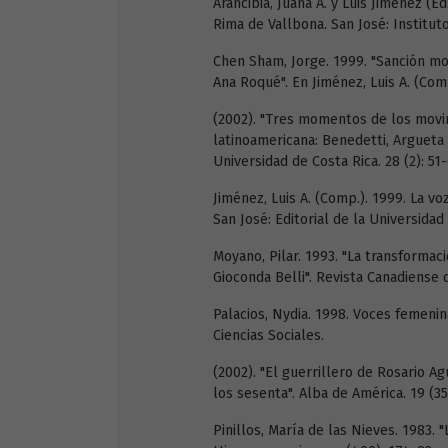
Arancibia, Juana A. y Luis Jiménez (E
Rima de Vallbona. San José: Instituto
Chen Sham, Jorge. 1999. "Sanción mor
Ana Roqué". En Jiménez, Luis A. (Com
(2002). "Tres momentos de los movim
latinoamericana: Benedetti, Argueta y
Universidad de Costa Rica. 28 (2): 51-
Jiménez, Luis A. (Comp.). 1999. La vo
San José: Editorial de la Universidad
Moyano, Pilar. 1993. "La transformac
Gioconda Belli". Revista Canadiense d
Palacios, Nydia. 1998. Voces femenina
Ciencias Sociales.
(2002). "El guerrillero de Rosario Ag
los sesenta". Alba de América. 19 (35
Pinillos, María de las Nieves. 1983. 