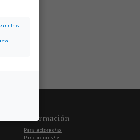
e on this
new
Información
Para lectores/as
Para autores/as