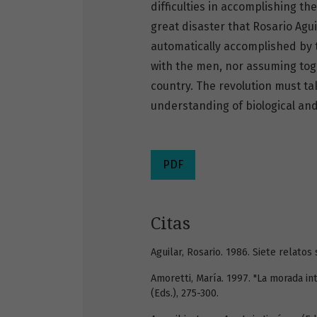
difficulties in accomplishing th
great disaster that Rosario Aguil
automatically accomplished by 
with the men, nor assuming toge
country. The revolution must tak
understanding of biological an
PDF
Citas
Aguilar, Rosario. 1986. Siete relatos
Amoretti, María. 1997. "La morada int
(Eds.), 275-300.