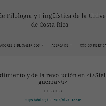
volución en &lt;i&gt;Siete relatos sobre el amor y la guerra&l
de Filología y Lingüística de la Univ
de Costa Rica
CADORES BIBLIOMÉTRICOS
ACERCA DE
CÓDIGO DE ÉTIC
dimiento y de la revolución en <i>Siete
guerra</i>
LITERATURA
https://doi.org/10.15517/rfl.v31i1.4405