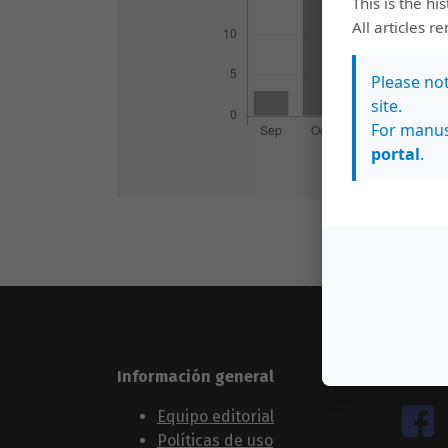
This is the hi
All articles r
Please no
site.
For manus
portal
.
Información general
Sígue
Equipo editorial
Políticas de uso