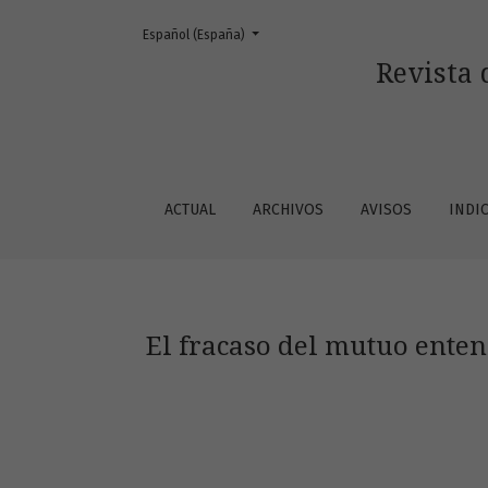
Cambiar el idioma. El actual es:
Español (España)
El fracaso del mutuo entendimiento y de la re
Revista 
ACTUAL
ARCHIVOS
AVISOS
INDI
El fracaso del mutuo enten