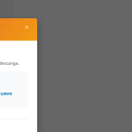
×
descarga.
s
nuevo