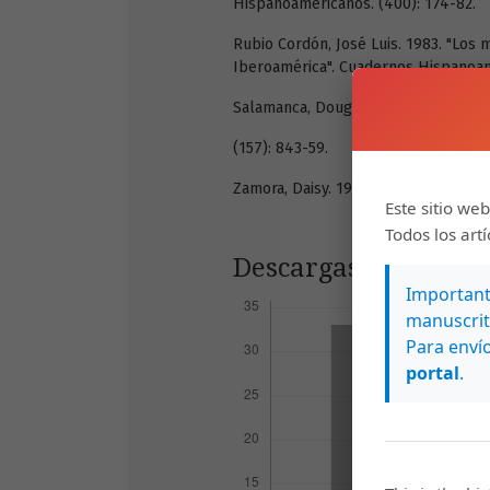
Hispanoamericanos. (400): 174-82.
Rubio Cordón, José Luis. 1983. "Los
Iberoamérica". Cuadernos Hispanoame
Salamanca, Douglas. 1991. "Literatu
(157): 843-59.
Zamora, Daisy. 1991. "La mujer nicara
Este sitio web
Todos los art
Descargas
Importante
manuscrit
Para envío
portal
.