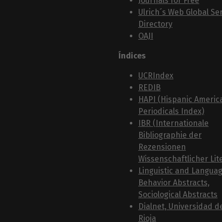
Journals for Free
Ulrich´s Web Global Ser
Directory
OAJI
Índices
UCRIndex
REDIB
HAPI (Hispanic Americ
Periodicals Index)
IBR (Internationale
Bibliographie der
Rezensionen
Wissenschaftlicher Lit
Linguistic and Langua
Behavior Abstracts,
Sociological Abstracts
Dialnet, Universidad d
Rioja