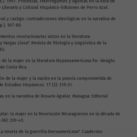
ds.). 1997. Protestas, lnterrogantes y Agonías en la obra de
 Literario y Cultural Hispánico-Ediciones de Perro Azul.
al y castigo: contradicciones ideológicas en la narrativa de
p.), 167-80.
ientos revolucionarios vistos en la literatura
 Vargas Llosa". Revista de Filología y Lingüística de la
62.
z de la mujer en la literatura hispanoamericana fin- desiglo.
 de Costa Rica.
ión de la mujer y la nación en la poesía comprometida de
e Estudios Hispánicos. 17 (2): 319-31.
s en la narrativa de Rosario Aguilar. Managua: Editorial
uilar: la mujer en la Revolución Nicaragüense en la década de
-36): 339-45.
"La novela de la guerrilla iberoamericana". Cuadernos