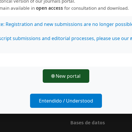
storical version of our journals portal.
emain available in
open access
for consultation and download.
te: Registration and new submissions are no longer possibl
cript submissions and editorial processes, please use our
🌐 New portal
Entendido / Understood
nos en
Estamos indexados en:
Bases de datos