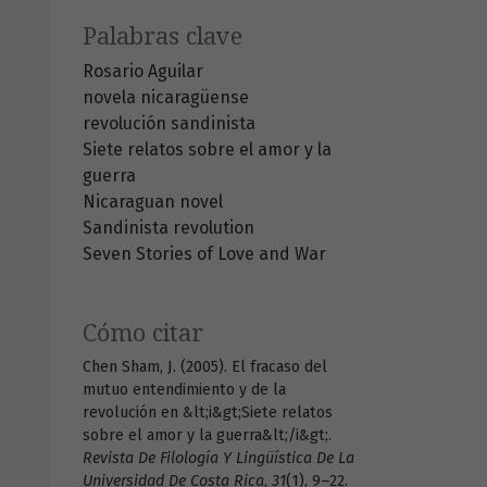
Palabras clave
Rosario Aguilar
novela nicaragüense
revolución sandinista
Siete relatos sobre el amor y la
guerra
Nicaraguan novel
Sandinista revolution
Seven Stories of Love and War
Cómo citar
Chen Sham, J. (2005). El fracaso del
mutuo entendimiento y de la
revolución en &lt;i&gt;Siete relatos
sobre el amor y la guerra&lt;/i&gt;.
Revista De Filología Y Lingüística De La
Universidad De Costa Rica
,
31
(1), 9–22.