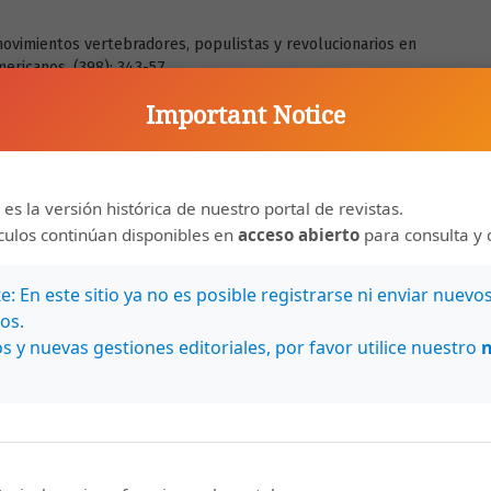
 movimientos vertebradores, populistas y revolucionarios en
ricanos. (398): 343-57.
ra, sandinismo y compromiso". Revista Iberoamericana.
Important Notice
güense en la poesía". Revista Iberoamericana. (157): 933-58.
 es la versión histórica de nuestro portal de revistas.
ículos continúan disponibles en
acceso abierto
para consulta y 
: En este sitio ya no es posible registrarse ni enviar nuevo
os.
s y nuevas gestiones editoriales, por favor utilice nuestro