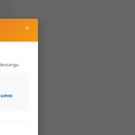
×
descarga.
s
nuevo