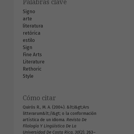
Palabras clave
Signo
arte
literatura
retórica
estilo
Sign
Fine Arts
Literature
Rethoric
Style
Cómo citar
Quirós R., M. A. (2004). &lt;i&gt;Ars
litterarum&lt;/i&gt; o la conformación
artística de un idioma.
Revista De
Filología Y Lingüística De La
Universidad De Costa Rica
,
30
(2), 263–