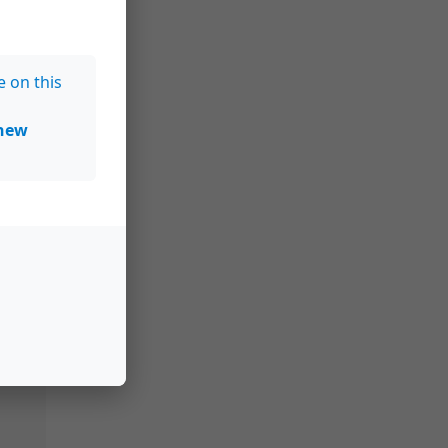
e on this
new