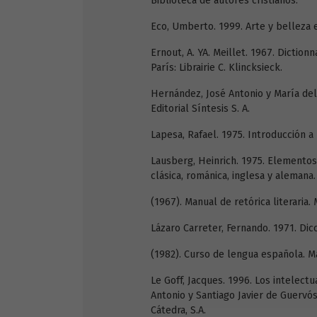
Biblioteca de autores cristianos.
Eco, Umberto. 1999. Arte y belleza e
Ernout, A. YA. Meillet. 1967. Diction
París: Librairie C. Klincksieck.
Hernández, José Antonio y María del 
Editorial Síntesis S. A.
Lapesa, Rafael. 1975. Introducción a l
Lausberg, Heinrich. 1975. Elementos d
clásica, románica, inglesa y alemana.
(1967). Manual de retórica literaria. 
Lázaro Carreter, Fernando. 1971. Dicc
(1982). Curso de lengua española. Mad
Le Goff, Jacques. 1996. Los intelectu
Antonio y Santiago Javier de Guervós
Cátedra, S.A.