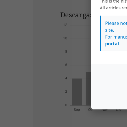
This is the hi
All articles r
Descargas
Please no
site.
For manus
portal
.