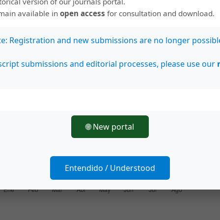
storical version of our journals portal.
emain available in
open access
for consultation and download.
te: Registration and new submissions are no longer possibl
cript submissions and editorial processes, please use our
🌐 New portal
Entendido / Understood