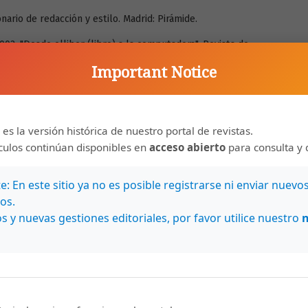
nario de redacción y estilo. Madrid: Pirámide.
02. "Desde elliber (libro) a la computadora". Revista de
-270.
Important Notice
ario de la lengua española. Madrid: Espasa, Calpe S.A.
 Santander: Editorial Sal terrae.
 es la versión histórica de nuestro portal de revistas.
997. Diccionario etimológico indoeuropeo de la lengua
ículos continúan disponibles en
acceso abierto
para consulta y 
A.
2. Ensayo de un diccionario de la literatura. Tomo 1. Términos,
: En este sitio ya no es posible registrarse ni enviar nuevo
 Editorial Aguilar.
os.
ccionario griego-español. Barcelona: Editorial Ramón Sopena
s y nuevas gestiones editoriales, por favor utilice nuestro
ionario latino etimológico. Madrid: Ediciones Generales
uch der Literatur. Stuttgart: Alfred Kroner Verlag.