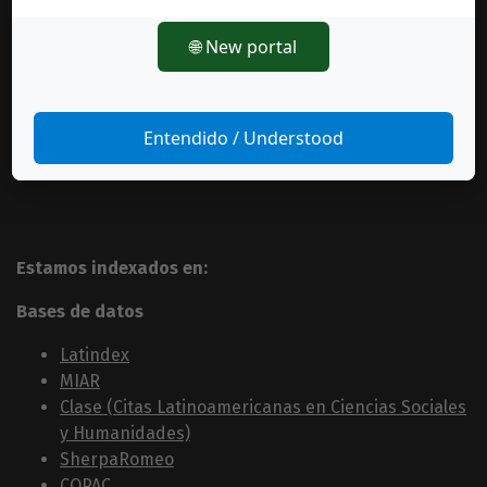
🌐 New portal
Entendido / Understood
Estamos indexados en:
Bases de datos
Latindex
MIAR
Clase (Citas Latinoamericanas en Ciencias Sociales
y Humanidades)
SherpaRomeo
COPAC