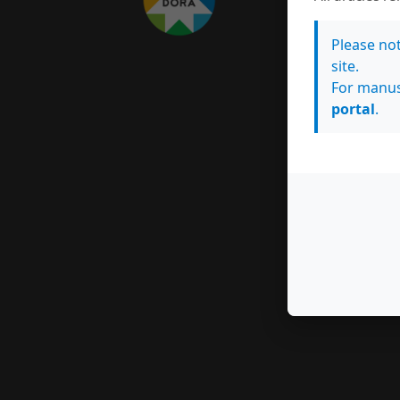
Please no
site.
For manus
portal
.