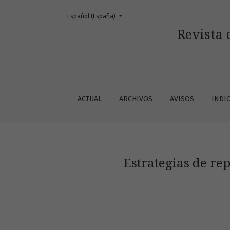
Cambiar el idioma. El actual es:
Español (España)
Estrategias de representación de la frase no
Revista 
ACTUAL
ARCHIVOS
AVISOS
INDI
Estrategias de re