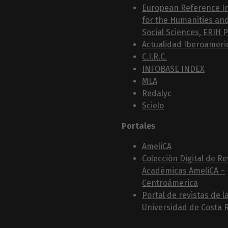
European Reference I
for the Humanities an
Social Sciences, ERIH 
Actualidad Iberoameri
C.I.R.C.
INFOBASE INDEX
MLA
Redalyc
Scielo
Portales
AmeliCA
Colección Digital de Re
Académicas AmeliCA –
Centroámerica
Portal de revistas de l
Universidad de Costa R