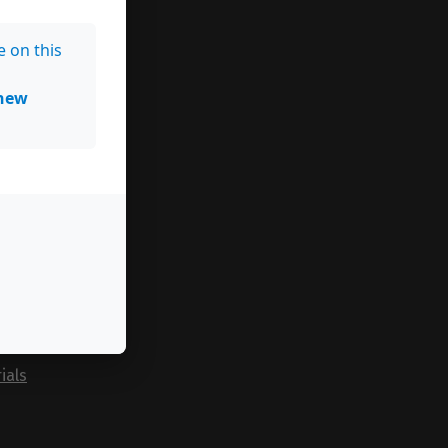
e on this
new
ials