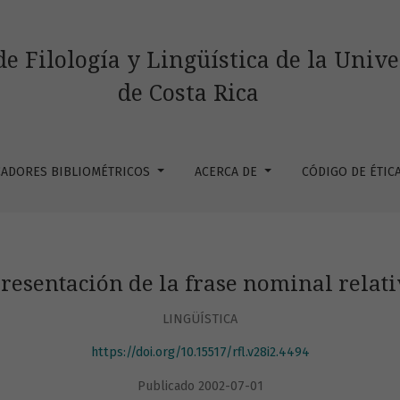
minal relativizada en español
de Filología y Lingüística de la Univ
de Costa Rica
CADORES BIBLIOMÉTRICOS
ACERCA DE
CÓDIGO DE ÉTIC
presentación de la frase nominal relat
LINGÜÍSTICA
https://doi.org/10.15517/rfl.v28i2.4494
Publicado 2002-07-01