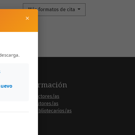
Más formatos de cita
×
descarga.
s
Información
nuevo
Para lectores/as
Para autores/as
Para bibliotecarios/as