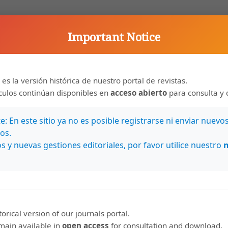
Important Notice
 es la versión histórica de nuestro portal de revistas.
ículos continúan disponibles en
acceso abierto
para consulta y 
: En este sitio ya no es posible registrarse ni enviar nuevo
os.
nos en
Estamos indexados en:
s y nuevas gestiones editoriales, por favor utilice nuestro
Bases de datos
Latindex
MIAR
Clase (Citas
storical version of our journals portal.
Latinoamericanas en
emain available in
open access
for consultation and download.