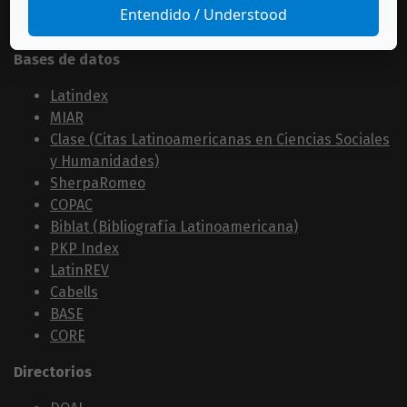
Entendido / Understood
Estamos indexados en:
Bases de datos
Latindex
MIAR
Clase (Citas Latinoamericanas en Ciencias Sociales
y Humanidades)
SherpaRomeo
COPAC
Biblat (Bibliografía Latinoamericana)
PKP Index
LatinREV
Cabells
BASE
CORE
Directorios