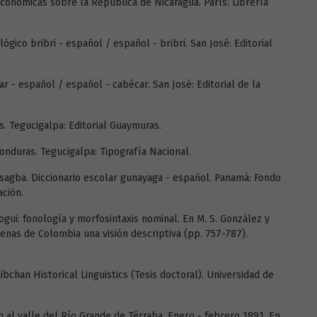
 económicas sobre la República de Nicaragua. París: Librería
lógico bribri - español / español - bribri. San José: Editorial
ar - español / español - cabécar. San José: Editorial de la
 Tegucigalpa: Editorial Guaymuras.
Honduras. Tegucigalpa: Tipografía Nacional.
 sagba. Diccionario escolar gunayaga - español. Panamá: Fondo
ción.
cogui: fonología y morfosintaxis nominal. En M. S. González y
genas de Colombia una visión descriptiva (pp. 757-787).
ibchan Historical Linguistics (Tesis doctoral). Universidad de
ión al valle del Río Grande de Térraba. Enero - febrero 1891. En