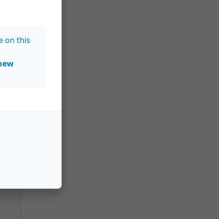
e on this
new