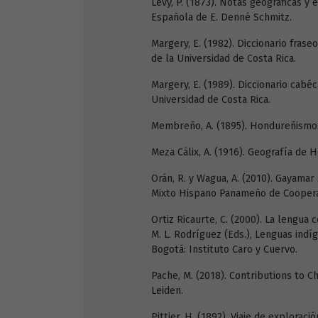
Lévy, P. (1873). Notas geográficas y
Española de E. Denné Schmitz.
Margery, E. (1982). Diccionario fraseo
de la Universidad de Costa Rica.
Margery, E. (1989). Diccionario cabéc
Universidad de Costa Rica.
Membreño, A. (1895). Hondureñismos.
Meza Cálix, A. (1916). Geografía de 
Orán, R. y Wagua, A. (2010). Gayamar
Mixto Hispano Panameño de Coopera
Ortiz Ricaurte, C. (2000). La lengua 
M. L. Rodríguez (Eds.), Lenguas indí
Bogotá: Instituto Caro y Cuervo.
Pache, M. (2018). Contributions to Ch
Leiden.
Pittier, H. (1892). Viaje de explorac