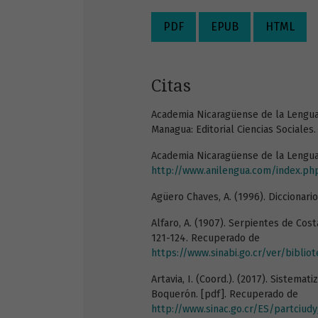
PDF
EPUB
HTML
Citas
Academia Nicaragüense de la Lengua.
Managua: Editorial Ciencias Sociales.
Academia Nicaragüense de la Lengua.
http://www.anilengua.com/index.ph
Agüero Chaves, A. (1996). Diccionari
Alfaro, A. (1907). Serpientes de Cost
121-124. Recuperado de
https://www.sinabi.go.cr/ver/biblioteca%20digital/articulos/alfaro%
Artavia, I. (Coord.). (2017). Sistema
Boquerón. [pdf]. Recuperado de
http://www.sinac.go.cr/ES/partci