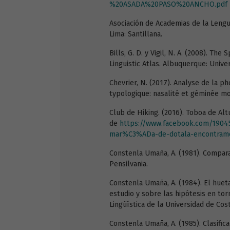
%20ASADA%20PASO%20ANCHO.pdf
Asociación de Academias de la Lengu
Lima: Santillana.
Bills, G. D. y Vigil, N. A. (2008). T
Linguistic Atlas. Albuquerque: Unive
Chevrier, N. (2017). Analyse de la p
typologique: nasalité et géminée mo
Club de Hiking. (2016). Toboa de Al
de
https://www.facebook.com/1904
mar%C3%ADa-de-dotala-encontramos
Constenla Umaña, A. (1981). Compara
Pensilvania.
Constenla Umaña, A. (1984). El huet
estudio y sobre las hipótesis en torn
Lingüística de la Universidad de Costa
Constenla Umaña, A. (1985). Clasifica