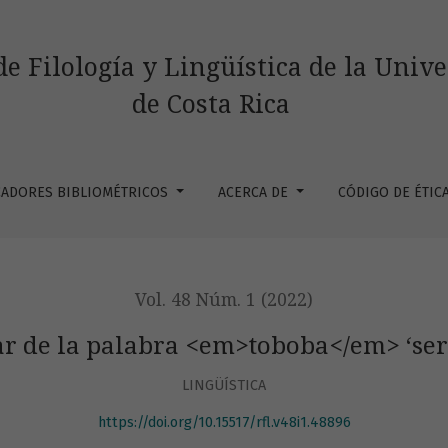
oboba&lt;/em&gt; ‘serpiente venenosa’
de Filología y Lingüística de la Univ
de Costa Rica
CADORES BIBLIOMÉTRICOS
ACERCA DE
CÓDIGO DE ÉTIC
Vol. 48 Núm. 1 (2022)
ar de la palabra <em>toboba</em> ‘ser
LINGÜÍSTICA
https://doi.org/10.15517/rfl.v48i1.48896