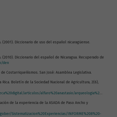
 (2001). Diccionario de uso del español nicaragüense.
 (2010). Diccionario del español de Nicaragua. Recuperado de
p/den
o de Costarriqueñismos. San José: Asamblea Legislativa.
a Rica. Boletín de la Sociedad Nacional de Agricultura, 2(6),
20anastasio/arqueologia%20antropologia%20historia/ciencias%20naturales/Serpientes%20de%20C.R..pdf#.X_ChcelKiqk
tización de la experiencia de la ASADA de Paso Ancho y
udygober/Sistematizacion%20Experiencias/INFORME%208%20-