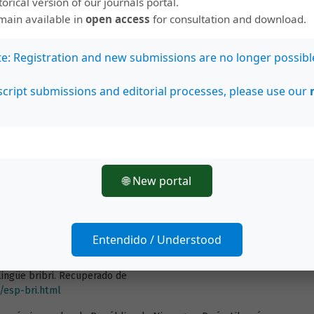
storical version of our journals portal.
emain available in
open access
for consultation and download.
018). Encuentran toboa gata en escuela de Cañas. [Post].
te: Registration and new submissions are no longer possibl
ticiasLtda/posts/894544527373993
 en Costa Rica. Visitas pastorales 1880 -1901. Cartago:
cript submissions and editorial processes, please use our
mparative Grammar of the Cuna Language. Gotemburgo:
 the Paya Sound-System (Tesis doctoral). Universidad de
🌐 New portal
ocabulario comparativo. Palabras selectas de lenguas indígenas
ístico de Verano.
Entendido / Understood
ismos. Panamá: Impresora Panamá.
 bilingüe bribri. Recuperado de
/esp-bri.html