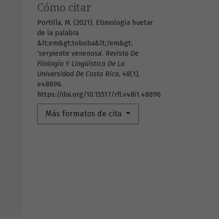
Cómo citar
Portilla, M. (2021). Etimología huetar
de la palabra
&lt;em&gt;toboba&lt;/em&gt;
‘serpiente venenosa’.
Revista De
Filología Y Lingüística De La
Universidad De Costa Rica
,
48
(1),
e48896.
https://doi.org/10.15517/rfl.v48i1.48896
Más formatos de cita