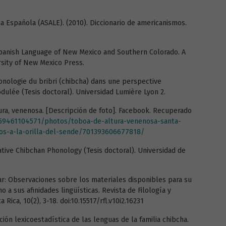
a Española (ASALE). (2010). Diccionario de americanismos.
he Spanish Language of New Mexico and Southern Colorado. A
rsity of New Mexico Press.
honologie du bribri (chibcha) dans une perspective
dulée (Tesis doctoral). Universidad Lumière Lyon 2.
tura, venenosa. [Descripción de foto]. Facebook. Recuperado
59461104571/photos/toboa-de-altura-venenosa-santa-
-a-la-orilla-del-sende/701393606677818/
tive Chibchan Phonology (Tesis doctoral). Universidad de
ar: Observaciones sobre los materiales disponibles para su
o a sus afinidades lingüísticas. Revista de Filología y
 Rica, 10(2), 3-18. doi:10.15517/rfl.v10i2.16231
ción lexicoestadística de las lenguas de la familia chibcha.