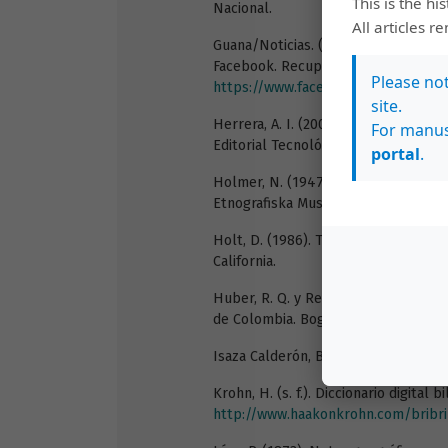
This is the hi
Nacional.
All articles r
Guana/Noticias. (20 de febrero de 2
Facebook. Recuperado de
Please no
https://www.facebook.com/GuanaNo
site.
Herrera, A. I. (2009). Monseñor Thiel
For manus
Editorial Tecnológica de Cartago.
portal
.
Holmer, N. (1947). Critical and Co
Etnografiska Museet.
Holt, D. (1986). The Development of
California.
Huber, R. Q. y Reed, B. R. (1992). V
de Colombia. Bogotá: Instituto Lingü
Isaza Calderón, B. (1963). Panameñ
Krohn, H. (s. f.). Diccionario digital
http://www.haakonkrohn.com/bribri