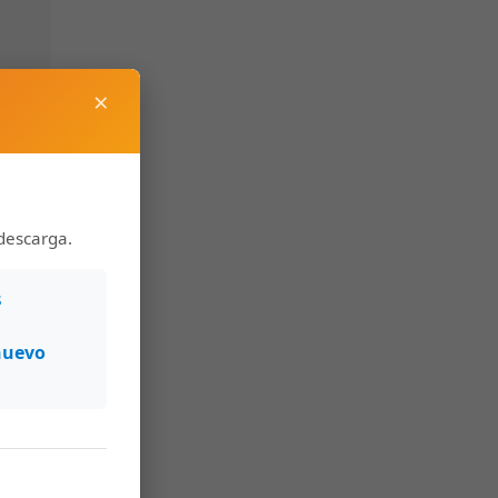
×
descarga.
s
nuevo