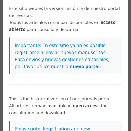
estudiantes indígenas y no indígenas. Perfiles
Este sitio web es la versión histórica de nuestro portal
Educativos, 44(177), 39-57.
de revistas.
https://doi.org/10.22201/iisue.24486167e.2022.177.60078
Todos los artículos continúan disponibles en
acceso
abierto
para consulta y descarga.
Pérez. M. (2016). La expresión escrita de los estudiantes
universitarios bilingües (español-lengua indígena).
Importante: En este sitio ya no es posible
Revista Mexicana de Investigación Educativa, 21(70),
registrarse ni enviar nuevos manuscritos.
847-879.
Para envíos y nuevas gestiones editoriales,
https://www.scielo.org.mx/pdf/rmie/v21n70/1405-6666-
por favor utilice nuestro
nuevo portal
.
rmie-21-70-00847.pdf
Rodino, A. y Ross, R. (2001). Problemas de expresión
escrita del estudiante universitario costarricense.
EUNED.
This is the historical version of our journals portal.
Salvador, J. (2018). Interferencia de la marcación de
All articles remain available in
open access
for
género y número gramatical del totonaco en la escritura
consultation and download.
del español por estudiantes bilingües de la Universidad
Intercultural del Estado de Puebla. [Tesis de
Please note: Registration and new