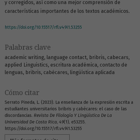
y corregidos, así como una mejor comprensión de
características importantes de los textos académicos.
https://doi.org/10.15517/rfl.v49i1.53255
Palabras clave
academic writing
language contact
bribris
cabecars
applied Linguistics
escritura académica
contacto de
lenguas
bribris
cabécares
lingüística aplicada
Cómo citar
Serrato Pineda, L. (2023). La enseñanza de la expresión escrita a
estudiantes universitarios bribris y cabécares: el caso de las
discordancias.
Revista De Filología Y Lingüística De La
Universidad De Costa Rica
,
49
(1), e53255.
https://doi.org/10.15517/rfl.v49i1.53255