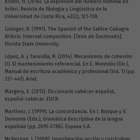
Krohn, H. (2016). La expresión del número nominal en
bribri. Revista de Filología y Lingüística de la
Universidad de Costa Rica, 42(2), 121-138.
Lininger, B. (1991). The Spanish of the Salitre-Cabagra
Bribris: Internal composition. [Tesis de Doctorado].
Florida State University.
López, A. y Taranilla, R. (2014). Mecanismos de cohesión
(I). El mantenimiento referencial. En E. Montolío (Dir.),
Manual de escritura académica y profesional (Vol. 1) (pp.
337-441). Ariel.
Margery, E. (2013). Diccionario cabécar-español,
español-cabécar. EUCR.
Martínez, J. (1999). La concordancia. En I. Bosque y V.
Demonte (Eds.), Gramática descriptiva de la lengua
española (pp. 2695-2786). Espasa S.A.
McKernan, J. (2008). Investigación-acción y currículum.