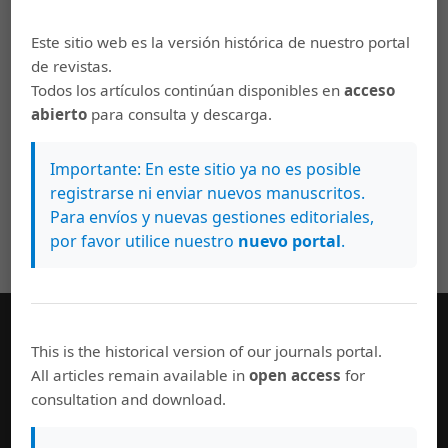
Este sitio web es la versión histórica de nuestro portal
de revistas.
Todos los artículos continúan disponibles en
acceso
abierto
para consulta y descarga.
Importante: En este sitio ya no es posible
registrarse ni enviar nuevos manuscritos.
Para envíos y nuevas gestiones editoriales,
por favor utilice nuestro
nuevo portal
.
This is the historical version of our journals portal.
Información general
All articles remain available in
open access
for
Equipo editorial
consultation and download.
Políticas de uso
Normas de autor