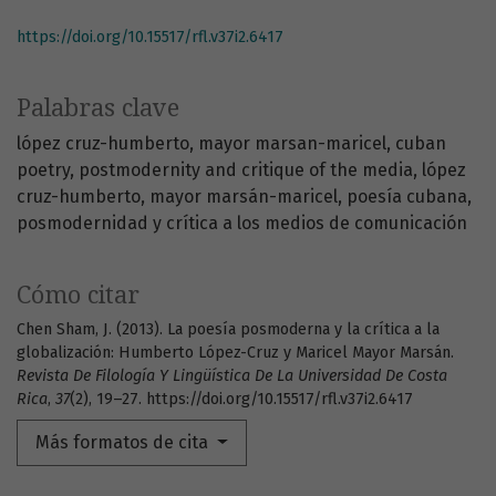
https://doi.org/10.15517/rfl.v37i2.6417
Palabras clave
lópez cruz-humberto
mayor marsan-maricel
cuban
poetry
postmodernity and critique of the media
lópez
cruz-humberto
mayor marsán-maricel
poesía cubana
posmodernidad y crítica a los medios de comunicación
Cómo citar
Chen Sham, J. (2013). La poesía posmoderna y la crítica a la
globalización: Humberto López-Cruz y Maricel Mayor Marsán.
Revista De Filología Y Lingüística De La Universidad De Costa
Rica
,
37
(2), 19–27. https://doi.org/10.15517/rfl.v37i2.6417
Más formatos de cita