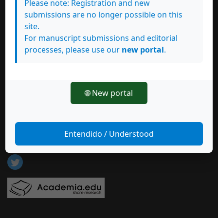
Please note: Registration and new
Suscríbase a esta revista
submissions are no longer possible on this
site.
For manuscript submissions and editorial
processes, please use our
new portal
.
🌐 New portal
Síguenos en
Entendido / Understood