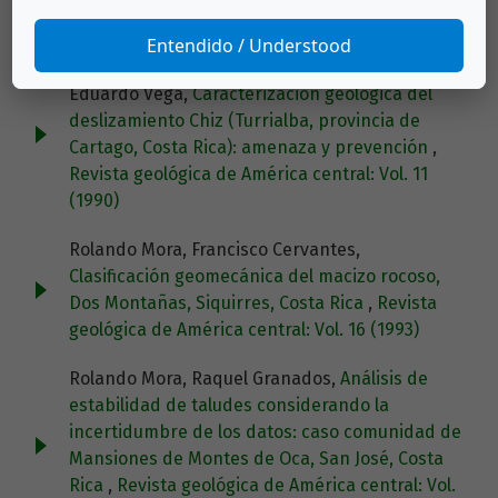
Limón
Entendido / Understood
Rolando Mora, Alexis Cerdas, Fernando Molina,
Eduardo Vega,
Caracterización geológica del
deslizamiento Chiz (Turrialba, provincia de
Cartago, Costa Rica): amenaza y prevención
,
Revista geológica de América central: Vol. 11
(1990)
Rolando Mora, Francisco Cervantes,
Clasificación geomecánica del macizo rocoso,
Dos Montañas, Siquirres, Costa Rica
,
Revista
geológica de América central: Vol. 16 (1993)
Rolando Mora, Raquel Granados,
Análisis de
estabilidad de taludes considerando la
incertidumbre de los datos: caso comunidad de
Mansiones de Montes de Oca, San José, Costa
Rica
,
Revista geológica de América central: Vol.