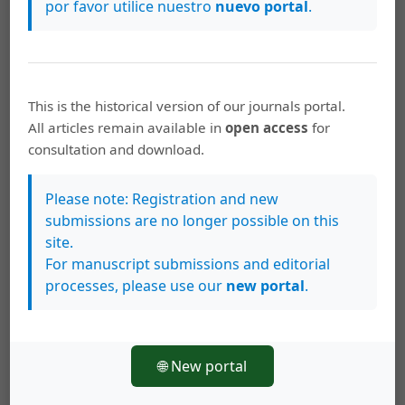
por favor utilice nuestro
nuevo portal
.
la amenaza del volcán Turrialba, Costa Rica
,
Revista geológica de América central: Vol. 52
(2015): Enero-Junio
Rolando Mora, Marina Pirulli,
Deslizamiento Las
This is the historical version of our journals portal.
Torres, volcán Irazú, Costa Rica: definición de su
All articles remain available in
open access
for
volumen y su dirección preferencial de
consultation and download.
movimiento
,
Revista geológica de América
central: Vol. 56 (2017): Enero-Junio
Please note: Registration and new
submissions are no longer possible on this
Rolando Mora,
El Puente de Piedra de Grecia:
site.
¿un arco o un puente natural?
,
Revista
For manuscript submissions and editorial
geológica de América central: Vol. 31 (2004)
processes, please use our
new portal
.
Sergio Mora, Rolando Mora,
Los deslizamientos
causados por el Terremoto de Limón: factores
de control y comparación con otros eventos en
🌐 New portal
Costa Rica
,
Revista geológica de América
central: 1994: Volumen especial: Terremoto de